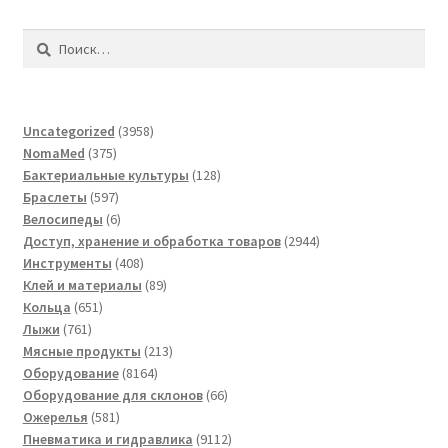
Найти:
3958
Uncategorized
3958
375
товаров
NomaMed
375
товаров
128
Бактериальные культуры
128
597
товаров
Браслеты
597
товаров
6
Велосипеды
6
товаров
2944
Доступ, хранение и обработка товаров
2944
408
товара
Инструменты
408
товаров
89
Клей и материалы
89
651
товаров
Кольца
651
761
товар
Лыжи
761
товар
213
Мясные продукты
213
8164
товаров
Оборудование
8164
товара
66
Оборудование для склонов
66
581
товаров
Ожерелья
581
товар
9112
Пневматика и гидравлика
9112