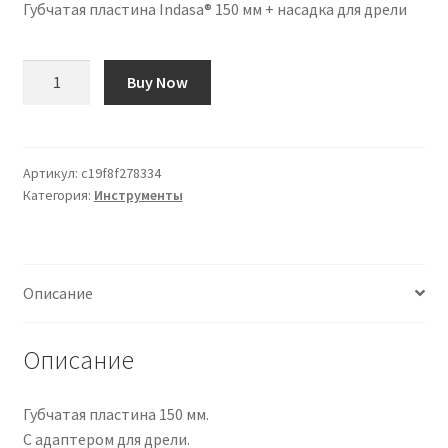
Губчатая пластина Indasa® 150 мм + насадка для дрели
Количество
Buy Now
товара
Plato
para
esponja
Артикул:
c19f8f278334
Категория:
Инструменты
150mm
Indasa®
+
Acople
Описание
para
taladro
Описание
Губчатая пластина 150 мм.
С адаптером для дрели.