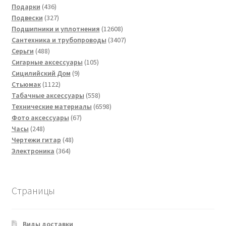
436
товаров
Подарки
436
товаров
327
Подвески
327
товаров
12608
Подшипники и уплотнения
12608
товаров
3407
Сантехника и трубопроводы
3407
488
товаров
Серьги
488
товаров
105
Сигарные аксессуары
105
9
товаров
Сицилийский Дом
9
1122
товаров
Стьюмак
1122
товара
558
Табачные аксессуары
558
товаров
6598
Технические материалы
6598
67
товаров
Фото аксессуары
67
248
товаров
Часы
248
товаров
48
Чертежи гитар
48
364
товаров
Электроника
364
товара
Страницы
Виды доставки