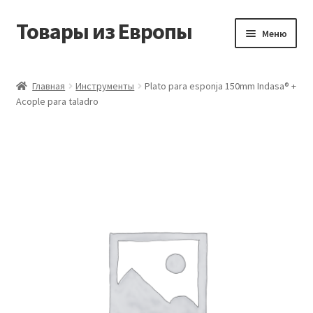
Товары из Европы
Перейти
Перейти
Меню
к
к
навигации
содержимому
Главная
Главная
Инструменты
Plato para esponja 150mm Indasa® +
Acople para taladro
Виды доставки
Заказать товары из Европы
Контакты
Корзина
Мой аккаунт
Оставить отзыв