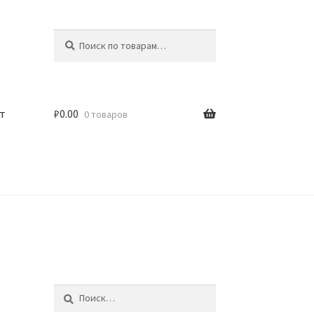
Искать:
Поиск
т
₽
0.00
0 товаров
Найти: