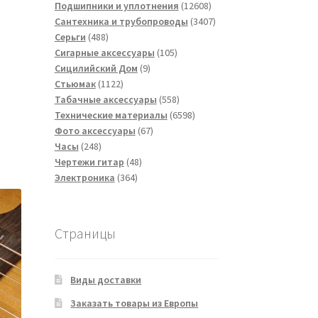
товаров
12608
Подшипники и уплотнения
12608
товаров
3407
Сантехника и трубопроводы
3407
488
товаров
Серьги
488
товаров
105
Сигарные аксессуары
105
9
товаров
Сицилийский Дом
9
1122
товаров
Стьюмак
1122
товара
558
Табачные аксессуары
558
товаров
6598
Технические материалы
6598
67
товаров
Фото аксессуары
67
248
товаров
Часы
248
товаров
48
Чертежи гитар
48
364
товаров
Электроника
364
товара
Страницы
Виды доставки
Заказать товары из Европы