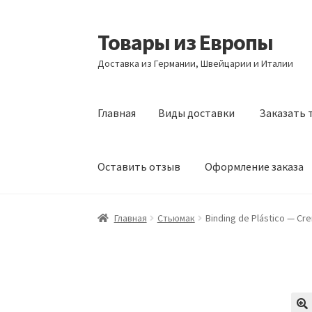
Товары из Европы
Перейти
Перейти
к
к
Доставка из Германии, Швейцарии и Италии
навигации
содержимому
Главная
Виды доставки
Заказать 
Оставить отзыв
Оформление заказа
Главная
Виды доставки
Заказать товары и
Главная
Стьюмак
Binding de Plástico — Cr
Оформление заказа
Подтверждение заказ