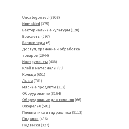
3958
Uncategorized
3958
375
товаров
NomaMed
375
товаров
128
Бактериальные культуры
128
597
товаров
Браслеты
597
товаров
6
Велосипеды
6
товаров
Доступ, хранение и обработка
2944
товаров
2944
товара
408
Инструменты
408
товаров
89
Клей и материалы
89
651
товаров
Кольца
651
761
товар
Лыжи
761
товар
213
Мясные продукты
213
8164
товаров
Оборудование
8164
товара
66
Оборудование для склонов
66
581
товаров
Ожерелья
581
товар
9112
Пневматика и гидравлика
9112
436
товаров
Подарки
436
товаров
327
Подвески
327