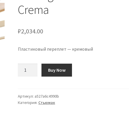
Crema
₽
2,034.00
Пластиковый переплет — кремовый
Количество
Buy Now
товара
Binding
de
Plástico
Артикул:
a527a6c4990b
Категория:
Стьюмак
-
Crema