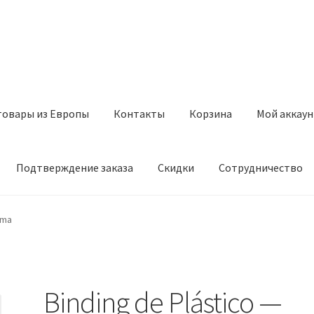
товары из Европы
Контакты
Корзина
Мой аккаун
Подтверждение заказа
Скидки
Сотрудничество
з Европы
Контакты
Корзина
Мой аккаунт
Оставить отзыв
ema
а
Скидки
Сотрудничество
Binding de Plástico —