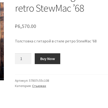
retro StewMac ’68
₽
6,570.00
Толстовка с гитарой в стиле ретро StewMac ’68
Количество
Buy Now
товара
Sudadera
con
guitarra
Артикул:
57807c55c108
Категория:
Стьюмак
retro
StewMac
'68