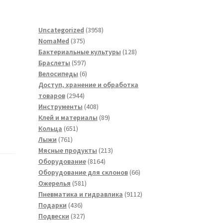
3958
Uncategorized
3958
375
товаров
NomaMed
375
товаров
128
Бактериальные культуры
128
597
товаров
Браслеты
597
товаров
6
Велосипеды
6
товаров
Доступ, хранение и обработка
2944
товаров
2944
товара
408
Инструменты
408
товаров
89
Клей и материалы
89
651
товаров
Кольца
651
761
товар
Лыжи
761
товар
213
Мясные продукты
213
8164
товаров
Оборудование
8164
товара
66
Оборудование для склонов
66
581
товаров
Ожерелья
581
товар
9112
Пневматика и гидравлика
9112
436
товаров
Подарки
436
товаров
327
Подвески
327