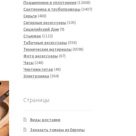
товаров
12608
Подшипники и уплотнения
12608
товаров
3407
Сантехника и трубопроводы
3407
488
товаров
Серьги
488
товаров
105
Сигарные аксессуары
105
9
товаров
Сицилийский Дом
9
1122
товаров
Стьюмак
1122
товара
558
Табачные аксессуары
558
товаров
6598
Технические материалы
6598
67
товаров
Фото аксессуары
67
248
товаров
Часы
248
товаров
48
Чертежи гитар
48
364
товаров
Электроника
364
товара
Страницы
Виды доставки
Заказать товары из Европы