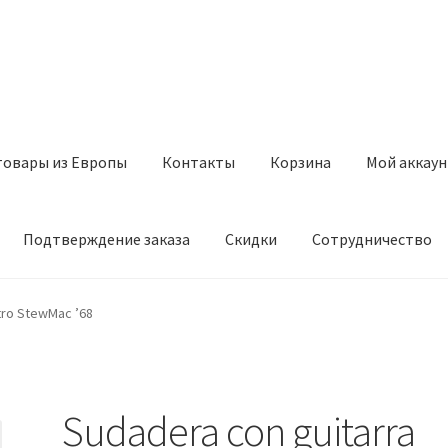
товары из Европы
Контакты
Корзина
Мой аккаун
Подтверждение заказа
Скидки
Сотрудничество
з Европы
Контакты
Корзина
Мой аккаунт
Оставить отзыв
tro StewMac ’68
а
Скидки
Сотрудничество
Sudadera con guitarra