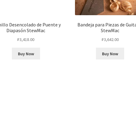
illo Desencolado de Puente y
Bandeja para Piezas de Guit
Diapasón StewMac
StewMac
₽
3,418.00
₽
3,642.00
Buy Now
Buy Now