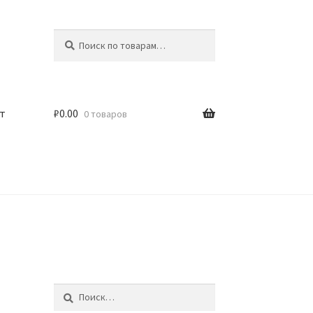
Искать:
Поиск
т
₽
0.00
0 товаров
Найти: