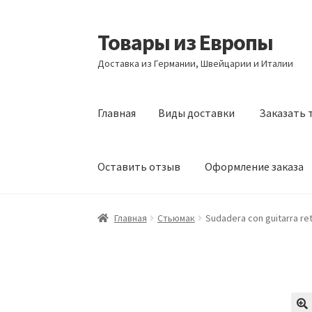
Товары из Европы
Перейти
Перейти
к
к
Доставка из Германии, Швейцарии и Италии
навигации
содержимому
Главная
Виды доставки
Заказать 
Оставить отзыв
Оформление заказа
Главная
Виды доставки
Заказать товары и
Главная
Стьюмак
Sudadera con guitarra re
Оформление заказа
Подтверждение заказ