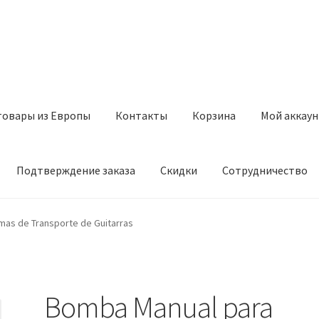
товары из Европы
Контакты
Корзина
Мой аккаун
Подтверждение заказа
Скидки
Сотрудничество
з Европы
Контакты
Корзина
Мой аккаунт
Оставить отзыв
mas de Transporte de Guitarras
а
Скидки
Сотрудничество
Bomba Manual para