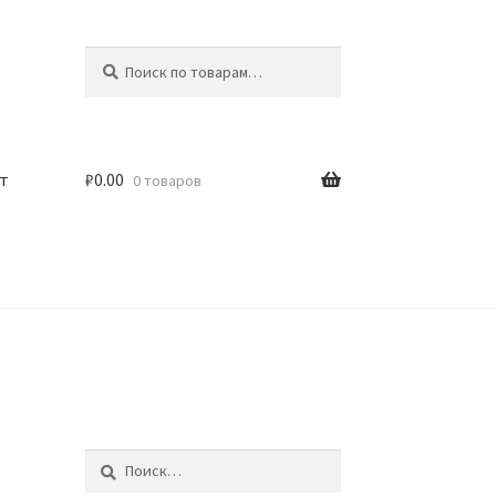
Искать:
Поиск
т
₽
0.00
0 товаров
Найти: