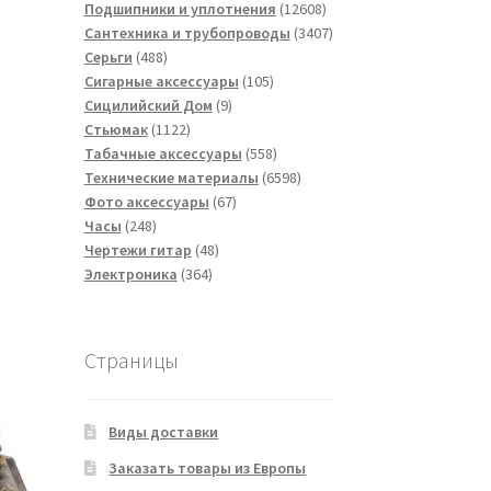
товаров
12608
Подшипники и уплотнения
12608
товаров
3407
Сантехника и трубопроводы
3407
488
товаров
Серьги
488
товаров
105
Сигарные аксессуары
105
9
товаров
Сицилийский Дом
9
1122
товаров
Стьюмак
1122
товара
558
Табачные аксессуары
558
товаров
6598
Технические материалы
6598
67
товаров
Фото аксессуары
67
248
товаров
Часы
248
товаров
48
Чертежи гитар
48
364
товаров
Электроника
364
товара
Страницы
Виды доставки
Заказать товары из Европы