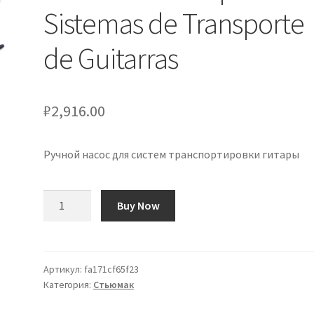
Sistemas de Transporte
de Guitarras
₽
2,916.00
Ручной насос для систем транспортировки гитары
Количество
Buy Now
товара
Bomba
Manual
para
Артикул:
fa171cf65f23
Категория:
Стьюмак
Sistemas
de