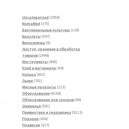
3958
Uncategorized
3958
375
товаров
NomaMed
375
товаров
128
Бактериальные культуры
128
597
товаров
Браслеты
597
товаров
6
Велосипеды
6
товаров
Доступ, хранение и обработка
2944
товаров
2944
товара
408
Инструменты
408
товаров
89
Клей и материалы
89
651
товаров
Кольца
651
761
товар
Лыжи
761
товар
213
Мясные продукты
213
8164
товаров
Оборудование
8164
товара
66
Оборудование для склонов
66
581
товаров
Ожерелья
581
товар
9112
Пневматика и гидравлика
9112
436
товаров
Подарки
436
товаров
327
Подвески
327