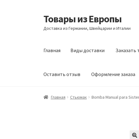
Товары из Европы
Перейти
Перейти
к
к
Доставка из Германии, Швейцарии и Италии
навигации
содержимому
Главная
Виды доставки
Заказать 
Оставить отзыв
Оформление заказа
Главная
Виды доставки
Заказать товары и
Главная
Стьюмак
Bomba Manual para Siste
Оформление заказа
Подтверждение заказ