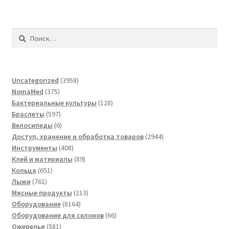
Найти:
3958
Uncategorized
3958
375
товаров
NomaMed
375
товаров
128
Бактериальные культуры
128
597
товаров
Браслеты
597
товаров
6
Велосипеды
6
товаров
2944
Доступ, хранение и обработка товаров
2944
408
товара
Инструменты
408
товаров
89
Клей и материалы
89
651
товаров
Кольца
651
761
товар
Лыжи
761
товар
213
Мясные продукты
213
8164
товаров
Оборудование
8164
товара
66
Оборудование для склонов
66
581
товаров
Ожерелья
581