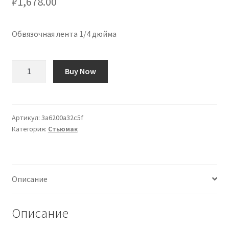
₽
1,678.00
Обвязочная лента 1/4 дюйма
Количество
Buy Now
товара
Cinta
para
Binding
Артикул:
3a6200a32c5f
Категория:
Стьюмак
de
1/4"
Описание
Описание