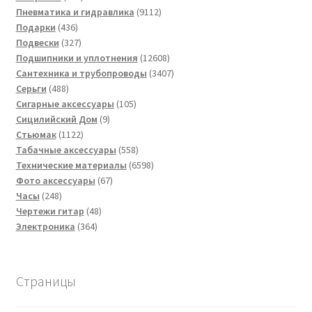
товар
9112
Пневматика и гидравлика
9112
436
товаров
Подарки
436
товаров
327
Подвески
327
товаров
12608
Подшипники и уплотнения
12608
товаров
3407
Сантехника и трубопроводы
3407
488
товаров
Серьги
488
товаров
105
Сигарные аксессуары
105
9
товаров
Сицилийский Дом
9
1122
товаров
Стьюмак
1122
товара
558
Табачные аксессуары
558
товаров
6598
Технические материалы
6598
67
товаров
Фото аксессуары
67
248
товаров
Часы
248
товаров
48
Чертежи гитар
48
364
товаров
Электроника
364
товара
Страницы