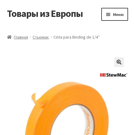
Товары из Европы
Перейти
Перейти
Меню
к
к
навигации
содержимому
Главная
Главная
Стьюмак
Cinta para Binding de 1/4″
Виды доставки
Заказать товары из Европы
Контакты
Корзина
Мой аккаунт
Оставить отзыв