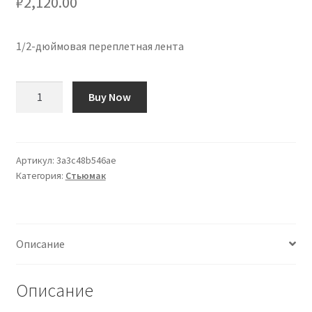
₽
2,120.00
1/2-дюймовая переплетная лента
Количество
Buy Now
товара
Cinta
para
Binding
Артикул:
3a3c48b546ae
Категория:
Стьюмак
de
1/2"
Описание
Описание