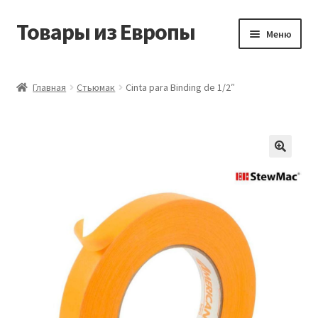
Товары из Европы
Перейти
Перейти
Меню
к
к
навигации
содержимому
Главная
Главная
Стьюмак
Cinta para Binding de 1/2″
Виды доставки
Заказать товары из Европы
Контакты
Корзина
Мой аккаунт
Оставить отзыв