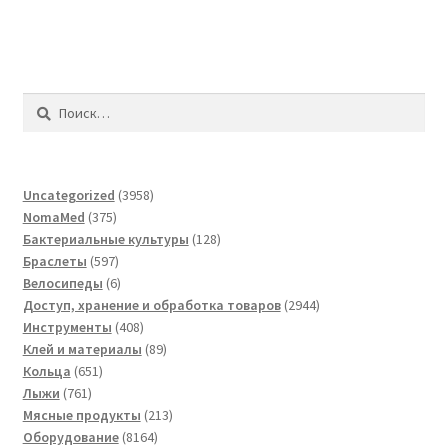
Найти:
3958
Uncategorized
3958
375
товаров
NomaMed
375
товаров
128
Бактериальные культуры
128
597
товаров
Браслеты
597
товаров
6
Велосипеды
6
товаров
2944
Доступ, хранение и обработка товаров
2944
408
товара
Инструменты
408
товаров
89
Клей и материалы
89
651
товаров
Кольца
651
761
товар
Лыжи
761
товар
213
Мясные продукты
213
8164
товаров
Оборудование
8164