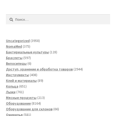
Найти:
3958
Uncategorized
3958
375
товаров
NomaMed
375
товаров
128
Бактериальные культуры
128
597
товаров
Браслеты
597
товаров
6
Велосипеды
6
товаров
2944
Доступ, хранение и обработка товаров
2944
408
товара
Инструменты
408
товаров
89
Клей и материалы
89
651
товаров
Кольца
651
761
товар
Лыжи
761
товар
213
Мясные продукты
213
8164
товаров
Оборудование
8164
товара
66
Оборудование для склонов
66
581
товаров
Ожерелья
581