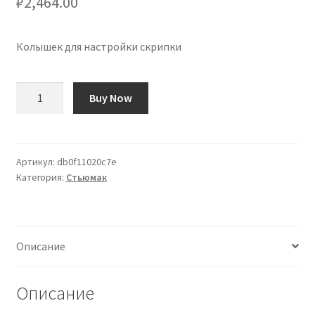
₽
2,464.00
Колышек для настройки скрипки
Количество
Buy Now
товара
Clavija
de
afinación
Артикул:
db0f11020c7e
Категория:
Стьюмак
para
violín
Описание
Описание