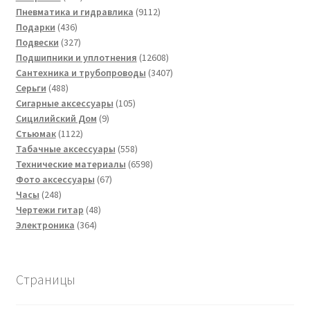
товар
9112
Пневматика и гидравлика
9112
436
товаров
Подарки
436
товаров
327
Подвески
327
товаров
12608
Подшипники и уплотнения
12608
товаров
3407
Сантехника и трубопроводы
3407
488
товаров
Серьги
488
товаров
105
Сигарные аксессуары
105
9
товаров
Сицилийский Дом
9
1122
товаров
Стьюмак
1122
товара
558
Табачные аксессуары
558
товаров
6598
Технические материалы
6598
67
товаров
Фото аксессуары
67
248
товаров
Часы
248
товаров
48
Чертежи гитар
48
364
товаров
Электроника
364
товара
Страницы