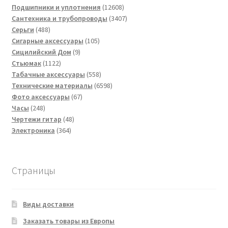
товаров
12608
Подшипники и уплотнения
12608
товаров
3407
Сантехника и трубопроводы
3407
488
товаров
Серьги
488
товаров
105
Сигарные аксессуары
105
9
товаров
Сицилийский Дом
9
1122
товаров
Стьюмак
1122
товара
558
Табачные аксессуары
558
товаров
6598
Технические материалы
6598
67
товаров
Фото аксессуары
67
248
товаров
Часы
248
товаров
48
Чертежи гитар
48
364
товаров
Электроника
364
товара
Страницы
Виды доставки
Заказать товары из Европы