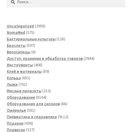
3958
Uncategorized
3958
375
товаров
NomaMed
375
товаров
128
Бактериальные культуры
128
597
товаров
Браслеты
597
товаров
6
Велосипеды
6
товаров
2944
Доступ, хранение и обработка товаров
2944
408
товара
Инструменты
408
товаров
89
Клей и материалы
89
651
товаров
Кольца
651
761
товар
Лыжи
761
товар
213
Мясные продукты
213
8164
товаров
Оборудование
8164
товара
66
Оборудование для склонов
66
581
товаров
Ожерелья
581
товар
9112
Пневматика и гидравлика
9112
436
товаров
Подарки
436
товаров
327
Подвески
327