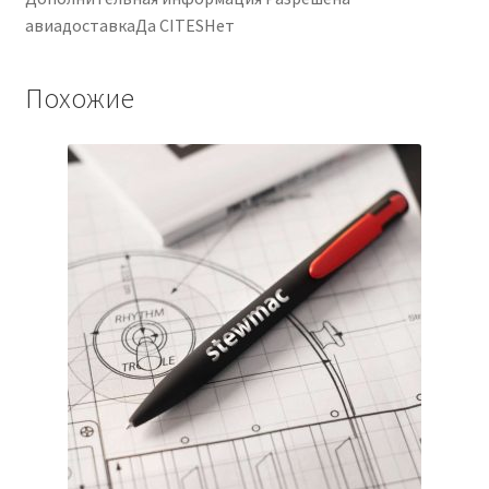
авиадоставкаДа CITESНет
Похожие