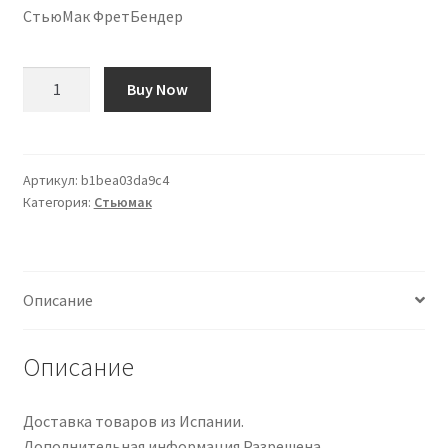
СтьюМак ФретБендер
Количество
Buy Now
товара
StewMac
FretBender
Артикул:
b1bea03da9c4
Категория:
Стьюмак
Описание
Описание
Доставка товаров из Испании.
Дополнительная информация Разрешена