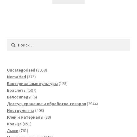
Найти:
3958
Uncategorized
3958
375
товаров
NomaMed
375
товаров
128
Бактериальные культуры
128
597
товаров
Браслеты
597
товаров
6
Велосипеды
6
товаров
2944
Доступ, хранение и обработка товаров
2944
408
товара
Инструменты
408
товаров
89
Клей и материалы
89
651
товаров
Кольца
651
761
товар
Лыжи
761