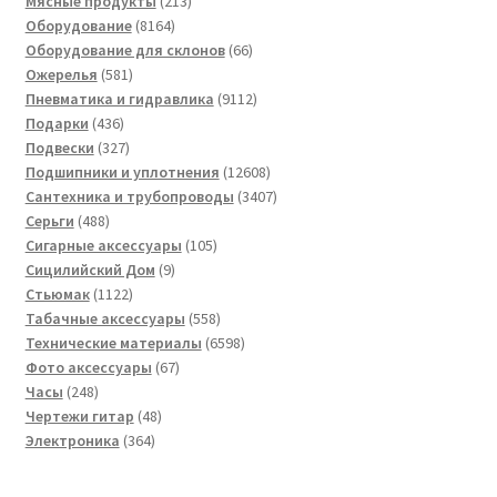
товар
213
Мясные продукты
213
8164
товаров
Оборудование
8164
товара
66
Оборудование для склонов
66
581
товаров
Ожерелья
581
товар
9112
Пневматика и гидравлика
9112
436
товаров
Подарки
436
товаров
327
Подвески
327
товаров
12608
Подшипники и уплотнения
12608
товаров
3407
Сантехника и трубопроводы
3407
488
товаров
Серьги
488
товаров
105
Сигарные аксессуары
105
9
товаров
Сицилийский Дом
9
1122
товаров
Стьюмак
1122
товара
558
Табачные аксессуары
558
товаров
6598
Технические материалы
6598
67
товаров
Фото аксессуары
67
248
товаров
Часы
248
товаров
48
Чертежи гитар
48
364
товаров
Электроника
364
товара