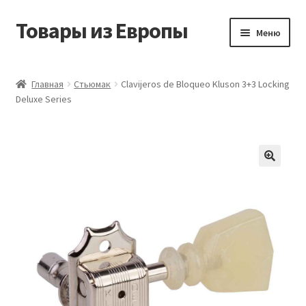
Товары из Европы
Перейти
Перейти
Меню
к
к
навигации
содержимому
Главная
Главная
Стьюмак
Clavijeros de Bloqueo Kluson 3+3 Locking
Deluxe Series
Виды доставки
Заказать товары из Европы
Контакты
Корзина
Мой аккаунт
Оставить отзыв