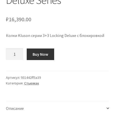
Deluxe Series
₽
16,390.00
Колки Kluson серии 3+3 Locking Deluxe с блокировкой
Количество
Buy Now
товара
Clavijeros
de
Bloqueo
Артикул:
931442ff5a39
Категория:
Стьюмак
Kluson
3+3
Locking
Deluxe
Описание
Series