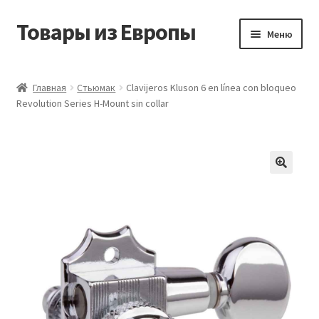
Товары из Европы
Перейти
Перейти
Меню
к
к
навигации
содержимому
Главная
Главная
Стьюмак
Clavijeros Kluson 6 en línea con bloqueo
Revolution Series H-Mount sin collar
Виды доставки
Заказать товары из Европы
Контакты
Корзина
Мой аккаунт
Оставить отзыв