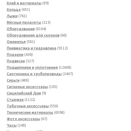
товаров
89
Клей и материалы
89
651
товаров
Кольца
651
761
товар
Лыжи
761
товар
213
Мясные продукты
213
8164
товаров
Оборудование
8164
товара
66
Оборудование для склонов
66
581
товаров
Ожерелья
581
товар
9112
Пневматика и гидравлика
9112
436
товаров
Подарки
436
товаров
327
Подвески
327
товаров
12608
Подшипники и уплотнения
12608
товаров
3407
Сантехника и трубопроводы
3407
488
товаров
Серьги
488
товаров
105
Сигарные аксессуары
105
9
товаров
Сицилийский Дом
9
1122
товаров
Стьюмак
1122
товара
558
Табачные аксессуары
558
товаров
6598
Технические материалы
6598
67
товаров
Фото аксессуары
67
248
товаров
Часы
248