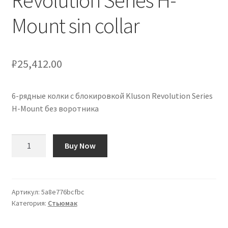
Revolution Series H-
Mount sin collar
₽
25,412.00
6-рядные колки с блокировкой Kluson Revolution Series
H-Mount без воротника
Количество
Buy Now
товара
Clavijeros
Kluson
6
Артикул:
5a8e776bcfbc
Категория:
Стьюмак
en
línea