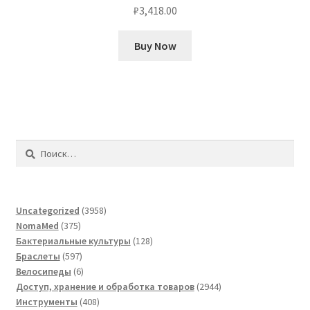
₽
3,418.00
Buy Now
Найти:
3958
Uncategorized
3958
375
товаров
NomaMed
375
товаров
128
Бактериальные культуры
128
597
товаров
Браслеты
597
товаров
6
Велосипеды
6
товаров
2944
Доступ, хранение и обработка товаров
2944
408
товара
Инструменты
408