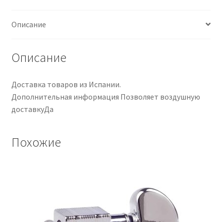
con
bloqueo
Описание
Revolution
Series
H-
Описание
Mount
sin
Доставка товаров из Испании.
collar
Дополнительная информация Позволяет воздушную
доставкуДа
Похожие