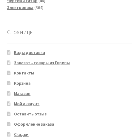
товаров
48
Чертежи гитар
48
364
товаров
Электроника
364
товара
Страницы
Виды доставки
Заказать товары из Европы
Контакты
Корзина
Магазин
Мой аккаунт
Оставить отзыв
Оформление заказа
Скидки