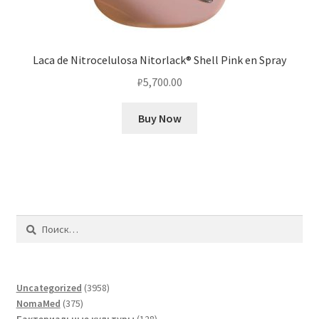
Laca de Nitrocelulosa Nitorlack® Shell Pink en Spray
₽
5,700.00
Buy Now
Найти:
3958
Uncategorized
3958
375
товаров
NomaMed
375
товаров
128