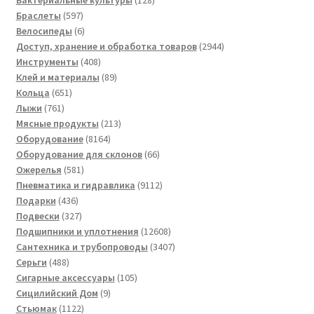
Бактериальные культуры
128
597
товаров
Браслеты
597
товаров
6
Велосипеды
6
товаров
2944
Доступ, хранение и обработка товаров
2944
408
товара
Инструменты
408
товаров
89
Клей и материалы
89
651
товаров
Кольца
651
761
товар
Лыжи
761
товар
213
Мясные продукты
213
8164
товаров
Оборудование
8164
товара
66
Оборудование для склонов
66
581
товаров
Ожерелья
581
товар
9112
Пневматика и гидравлика
9112
436
товаров
Подарки
436
товаров
327
Подвески
327
товаров
12608
Подшипники и уплотнения
12608
товаров
3407
Сантехника и трубопроводы
3407
488
товаров
Серьги
488
товаров
105
Сигарные аксессуары
105
9
товаров
Сицилийский Дом
9
1122
товаров
Стьюмак
1122