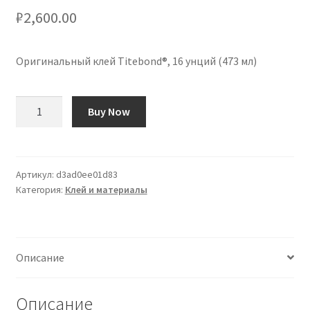
₽
2,600.00
Оригинальный клей Titebond®, 16 унций (473 мл)
Количество
Buy Now
товара
Cola
Titebond®
Original
Артикул:
d3ad0ee01d83
Категория:
Клей и материалы
16oz
(473ml)
Описание
Описание