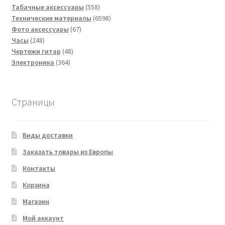
товара
558
Табачные аксессуары
558
товаров
6598
Технические материалы
6598
67
товаров
Фото аксессуары
67
248
товаров
Часы
248
товаров
48
Чертежи гитар
48
364
товаров
Электроника
364
товара
Страницы
Виды доставки
Заказать товары из Европы
Контакты
Корзина
Магазин
Мой аккаунт