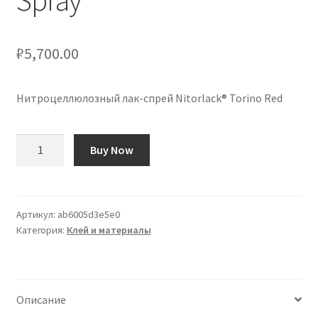
Spray
₽
5,700.00
Нитроцеллюлозный лак-спрей Nitorlack® Torino Red
Количество
Buy Now
товара
Laca
de
Nitrocelulosa
Артикул:
ab6005d3e5e0
Категория:
Клей и материалы
Nitorlack®
Torino
Red
en
Описание
Spray