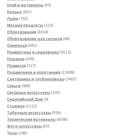
товаров
89
Клей и материалы
89
651
товаров
Кольца
651
761
товар
Лыжи
761
товар
213
Мясные продукты
213
8164
товаров
Оборудование
8164
товара
66
Оборудование для склонов
66
581
товаров
Ожерелья
581
товар
9112
Пневматика и гидравлика
9112
436
товаров
Подарки
436
товаров
327
Подвески
327
товаров
12608
Подшипники и уплотнения
12608
товаров
3407
Сантехника и трубопроводы
3407
488
товаров
Серьги
488
товаров
105
Сигарные аксессуары
105
9
товаров
Сицилийский Дом
9
1122
товаров
Стьюмак
1122
товара
558
Табачные аксессуары
558
товаров
6598
Технические материалы
6598
67
товаров
Фото аксессуары
67
248
товаров
Часы
248