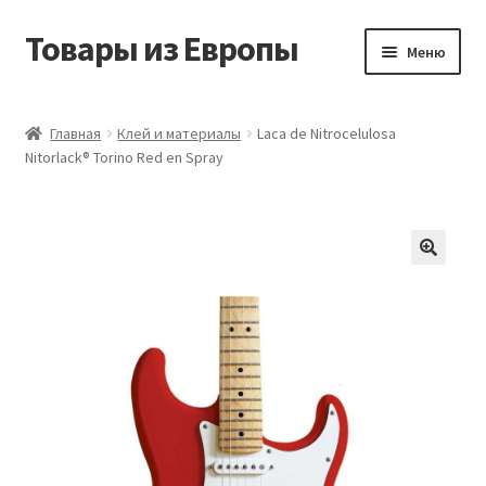
Товары из Европы
Перейти
Перейти
Меню
к
к
навигации
содержимому
Главная
Главная
Клей и материалы
Laca de Nitrocelulosa
Nitorlack® Torino Red en Spray
Виды доставки
Заказать товары из Европы
Контакты
Корзина
Мой аккаунт
Оставить отзыв