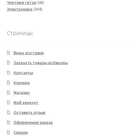
товаров
48
Чертежи гитар
48
364
товаров
Электроника
364
товара
Страницы
Виды доставки
Заказать товары из Европы
Контакты
Корзина
Магазин
Мой аккаунт
Оставить отзыв
Оформление заказа
Скидки