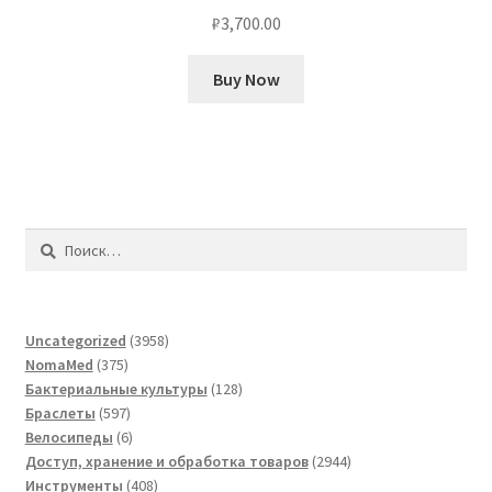
₽
3,700.00
Buy Now
Найти:
3958
Uncategorized
3958
375
товаров
NomaMed
375
товаров
128
Бактериальные культуры
128
597
товаров
Браслеты
597
товаров
6
Велосипеды
6
товаров
2944
Доступ, хранение и обработка товаров
2944
408
товара
Инструменты
408