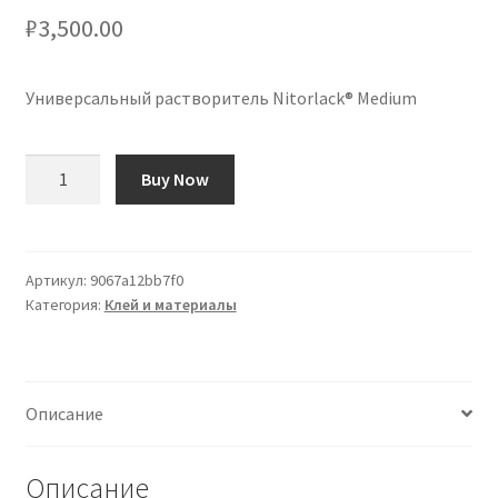
₽
3,500.00
Универсальный растворитель Nitorlack® Medium
Количество
Buy Now
товара
Disolvente
Universal
Medio
Артикул:
9067a12bb7f0
Категория:
Клей и материалы
Nitorlack®
Описание
Описание