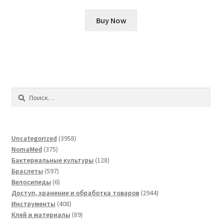
Buy Now
Найти:
3958
Uncategorized
3958
375
товаров
NomaMed
375
товаров
128
Бактериальные культуры
128
597
товаров
Браслеты
597
товаров
6
Велосипеды
6
товаров
2944
Доступ, хранение и обработка товаров
2944
408
товара
Инструменты
408
товаров
89
Клей и материалы
89