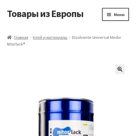
Товары из Европы
Перейти
Перейти
Меню
к
к
навигации
содержимому
Главная
Главная
Клей и материалы
Disolvente Universal Medio
Nitorlack®
Виды доставки
Заказать товары из Европы
Контакты
Корзина
Мой аккаунт
Оставить отзыв