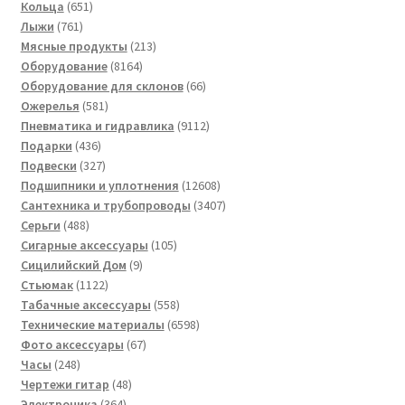
651
товаров
Кольца
651
761
товар
Лыжи
761
товар
213
Мясные продукты
213
8164
товаров
Оборудование
8164
товара
66
Оборудование для склонов
66
581
товаров
Ожерелья
581
товар
9112
Пневматика и гидравлика
9112
436
товаров
Подарки
436
товаров
327
Подвески
327
товаров
12608
Подшипники и уплотнения
12608
товаров
3407
Сантехника и трубопроводы
3407
488
товаров
Серьги
488
товаров
105
Сигарные аксессуары
105
9
товаров
Сицилийский Дом
9
1122
товаров
Стьюмак
1122
товара
558
Табачные аксессуары
558
товаров
6598
Технические материалы
6598
67
товаров
Фото аксессуары
67
248
товаров
Часы
248
товаров
48
Чертежи гитар
48
364
товаров
Электроника
364