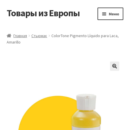
Товары из Европы
Перейти
Перейти
Меню
к
к
навигации
содержимому
Главная
Главная
Стьюмак
ColorTone Pigmento Líquido para Laca,
Amarillo
Виды доставки
Заказать товары из Европы
Контакты
Корзина
Мой аккаунт
Оставить отзыв