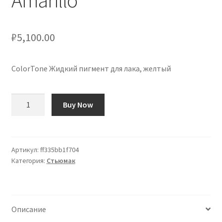
Amarillo
₽
5,100.00
ColorTone Жидкий пигмент для лака, желтый
Количество
Buy Now
товара
ColorTone
Pigmento
Líquido
Артикул:
ff335bb1f704
Категория:
Стьюмак
para
Laca,
Amarillo
Описание