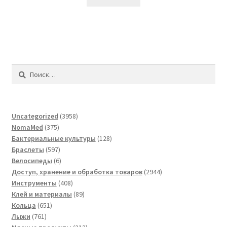
Найти:
3958
Uncategorized
3958
375
товаров
NomaMed
375
товаров
128
Бактериальные культуры
128
597
товаров
Браслеты
597
товаров
6
Велосипеды
6
товаров
2944
Доступ, хранение и обработка товаров
2944
408
товара
Инструменты
408
товаров
89
Клей и материалы
89
651
товаров
Кольца
651
761
товар
Лыжи
761