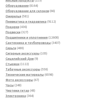
товар
213
Мясные продукты
213
8164
товаров
Оборудование
8164
товара
66
Оборудование для склонов
66
581
товаров
Ожерелья
581
товар
9112
Пневматика и гидравлика
9112
436
товаров
Подарки
436
товаров
327
Подвески
327
товаров
12608
Подшипники и уплотнения
12608
товаров
3407
Сантехника и трубопроводы
3407
488
товаров
Серьги
488
товаров
105
Сигарные аксессуары
105
9
товаров
Сицилийский Дом
9
1122
товаров
Стьюмак
1122
товара
558
Табачные аксессуары
558
товаров
6598
Технические материалы
6598
67
товаров
Фото аксессуары
67
248
товаров
Часы
248
товаров
48
Чертежи гитар
48
364
товаров
Электроника
364
товара