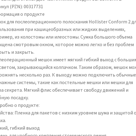
кул (PZN): 00317731
ормация о продукте
ок для послеоперационного полоскания Hollister Conform 2 д
ользования при кашицеобразных или жидких выделениях,
ример, из колостомы или илеостомы. Сумка большого объема
ащена смотровым окном, которое можно легко и без проблем
рыть и закрыть.
леоперационный мешок имеет мягкий гибкий выход с больши
светом, закрывающийся колпачком. Таким образом, мешок мо
рожнять несколько раз. К выходу можно подключить обычные
нажные системы, такие как постельные мешки или мешки для
ра секрета. Мягкий флис обеспечивает свободу движений и
бную посадку.
робно о продукте:
йства: Пленка для пакетов с низким уровнем шума и защитой 
ха.
кий, гибкий выход
ень для удобного крепления стомического ремня.