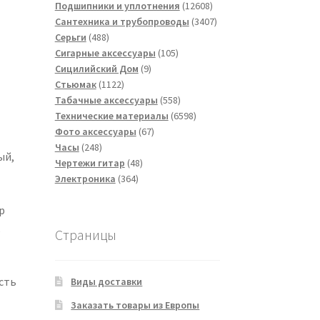
товаров
12608
Подшипники и уплотнения
12608
товаров
3407
Сантехника и трубопроводы
3407
488
товаров
Серьги
488
товаров
105
Сигарные аксессуары
105
9
товаров
Сицилийский Дом
9
1122
товаров
Стьюмак
1122
товара
558
Табачные аксессуары
558
товаров
6598
Технические материалы
6598
67
товаров
Фото аксессуары
67
248
товаров
Часы
248
ый,
товаров
48
Чертежи гитар
48
364
товаров
Электроника
364
товара
р
,
Страницы
сть
Виды доставки
Заказать товары из Европы