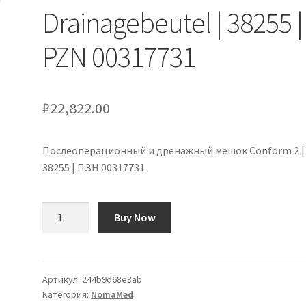
Drainagebeutel | 38255 |
PZN 00317731
₽
22,822.00
Послеоперационный и дренажный мешок Conform 2 |
38255 | ПЗН 00317731
Количество
Buy Now
товара
Conform
2
Post-
Артикул:
244b9d68e8ab
Категория:
NomaMed
OP