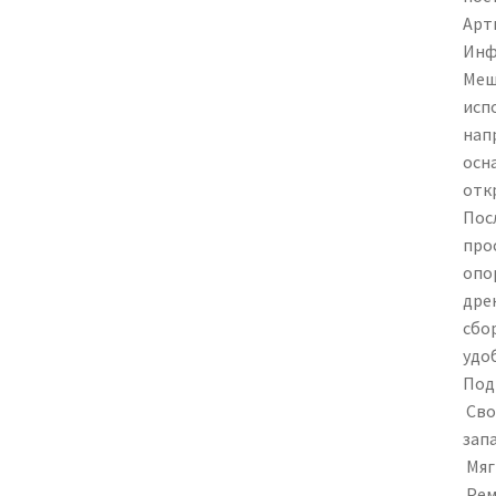
Арти
Инф
Меш
исп
нап
осн
отк
Пос
про
опо
дре
сбо
удо
Под
Сво
запа
Мяг
Рем