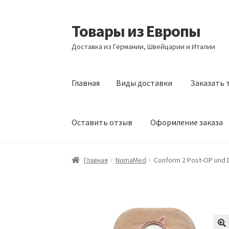
Товары из Европы
Перейти
Перейти
к
к
Доставка из Германии, Швейцарии и Италии
навигации
содержимому
Главная
Виды доставки
Заказать 
Оставить отзыв
Оформление заказа
Главная
Виды доставки
Заказать товары и
Главная
NomaMed
Conform 2 Post-OP und D
Оформление заказа
Подтверждение заказ