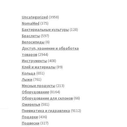
3958
Uncategorized
3958
375
товаров
NomaMed
375
товаров
128
Бактериальные культуры
128
597
товаров
Браслеты
597
товаров
6
Велосипеды
6
товаров
Доступ, хранение и обработка
2944
товаров
2944
товара
408
Инструменты
408
товаров
89
Клей и материалы
89
651
товаров
Кольца
651
761
товар
Лыжи
761
товар
213
Мясные продукты
213
8164
товаров
Оборудование
8164
товара
66
Оборудование для склонов
66
581
товаров
Ожерелья
581
товар
9112
Пневматика и гидравлика
9112
436
товаров
Подарки
436
товаров
327
Подвески
327