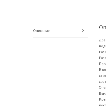
Оп
Описание
Дре
вод
Раз
Раз
Прои
В ко
сто
сос
Оче
Вых
Кре
пос