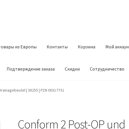
товары из Европы
Контакты
Корзина
Мой аккаун
Подтверждение заказа
Скидки
Сотрудничество
з Европы
Контакты
Корзина
Мой аккаунт
Оставить отзыв
rainagebeutel | 38255 | PZN 00317731
а
Скидки
Сотрудничество
Conform 2 Post-OP und