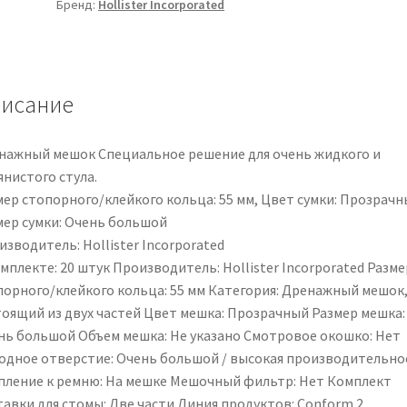
Бренд:
Hollister Incorporated
und
Drainagebeutel
|
38255
исание
|
PZN
00317731
нажный мешок Специальное решение для очень жидкого и
янистого стула.
мер стопорного/клейкого кольца: 55 мм, Цвет сумки: Прозрачн
мер сумки: Очень большой
зводитель: Hollister Incorporated
мплекте: 20 штук Производитель: Hollister Incorporated Разме
порного/клейкого кольца: 55 мм Категория: Дренажный мешок
тоящий из двух частей Цвет мешка: Прозрачный Размер мешка:
нь большой Объем мешка: Не указано Смотровое окошко: Нет
одное отверстие: Очень большой / высокая производительно
пление к ремню: На мешке Мешочный фильтр: Нет Комплект
тавки для стомы: Две части Линия продуктов: Conform 2