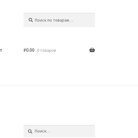
Искать:
Поиск
т
₽
0.00
0 товаров
Найти: