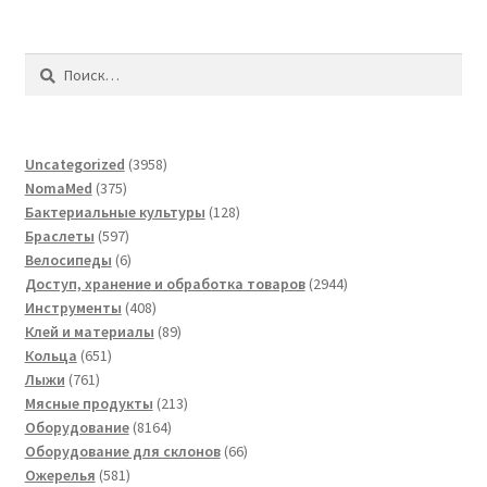
Найти:
3958
Uncategorized
3958
375
товаров
NomaMed
375
товаров
128
Бактериальные культуры
128
597
товаров
Браслеты
597
товаров
6
Велосипеды
6
товаров
2944
Доступ, хранение и обработка товаров
2944
408
товара
Инструменты
408
товаров
89
Клей и материалы
89
651
товаров
Кольца
651
761
товар
Лыжи
761
товар
213
Мясные продукты
213
8164
товаров
Оборудование
8164
товара
66
Оборудование для склонов
66
581
товаров
Ожерелья
581