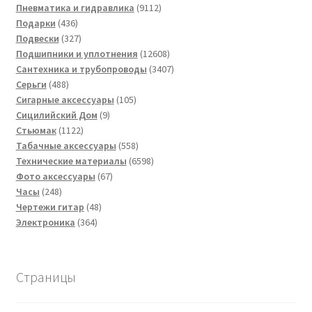
товар
9112
Пневматика и гидравлика
9112
436
товаров
Подарки
436
товаров
327
Подвески
327
товаров
12608
Подшипники и уплотнения
12608
товаров
3407
Сантехника и трубопроводы
3407
488
товаров
Серьги
488
товаров
105
Сигарные аксессуары
105
9
товаров
Сицилийский Дом
9
1122
товаров
Стьюмак
1122
товара
558
Табачные аксессуары
558
товаров
6598
Технические материалы
6598
67
товаров
Фото аксессуары
67
248
товаров
Часы
248
товаров
48
Чертежи гитар
48
364
товаров
Электроника
364
товара
Страницы