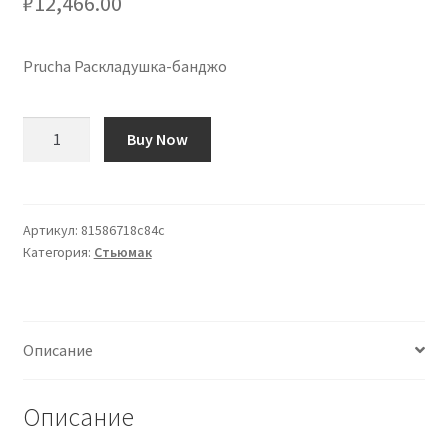
₽
12,466.00
Prucha Раскладушка-банджо
Количество
Buy Now
товара
Cordal
para
Banjo
Артикул:
81586718c84c
Категория:
Стьюмак
Prucha
Clamshell
Описание
Описание