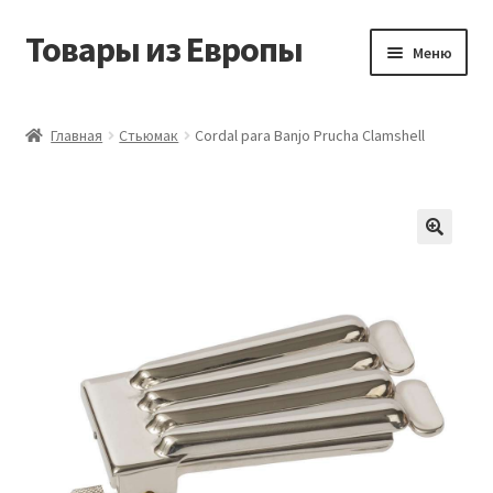
Товары из Европы
Перейти
Перейти
Меню
к
к
навигации
содержимому
Главная
Главная
Стьюмак
Cordal para Banjo Prucha Clamshell
Виды доставки
Заказать товары из Европы
Контакты
Корзина
Мой аккаунт
Оставить отзыв