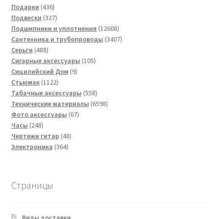
436
товаров
Подарки
436
товаров
327
Подвески
327
товаров
12608
Подшипники и уплотнения
12608
товаров
3407
Сантехника и трубопроводы
3407
488
товаров
Серьги
488
товаров
105
Сигарные аксессуары
105
9
товаров
Сицилийский Дом
9
1122
товаров
Стьюмак
1122
товара
558
Табачные аксессуары
558
товаров
6598
Технические материалы
6598
67
товаров
Фото аксессуары
67
248
товаров
Часы
248
товаров
48
Чертежи гитар
48
364
товаров
Электроника
364
товара
Страницы
Виды доставки