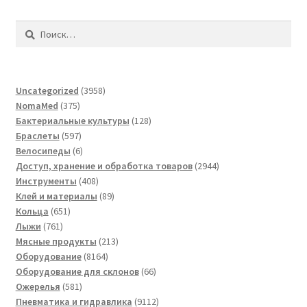
Найти:
3958
Uncategorized
3958
375
товаров
NomaMed
375
товаров
128
Бактериальные культуры
128
597
товаров
Браслеты
597
товаров
6
Велосипеды
6
товаров
2944
Доступ, хранение и обработка товаров
2944
408
товара
Инструменты
408
товаров
89
Клей и материалы
89
651
товаров
Кольца
651
761
товар
Лыжи
761
товар
213
Мясные продукты
213
8164
товаров
Оборудование
8164
товара
66
Оборудование для склонов
66
581
товаров
Ожерелья
581
товар
9112
Пневматика и гидравлика
9112