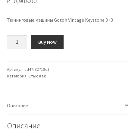
₽
10,908.00
Тюнинговые машины Gotoh Vintage Keystone 3+3
Количество
Buy Now
товара
Clavijeros
Gotoh
Vintage
Артикул:
cd47f32718c1
Категория:
Стьюмак
Keystone
3+3
Описание
Описание