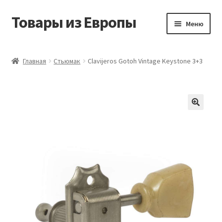
Товары из Европы
Перейти
Перейти
Меню
к
к
навигации
содержимому
Главная
Главная
Стьюмак
Clavijeros Gotoh Vintage Keystone 3+3
Виды доставки
Заказать товары из Европы
Контакты
Корзина
Мой аккаунт
Оставить отзыв