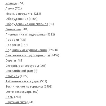
651
товаров
Кольца
651
761
товар
Лыжи
761
товар
213
Мясные продукты
213
8164
товаров
Оборудование
8164
товара
66
Оборудование для склонов
66
581
товаров
Ожерелья
581
товар
9112
Пневматика и гидравлика
9112
436
товаров
Подарки
436
товаров
327
Подвески
327
товаров
12608
Подшипники и уплотнения
12608
товаров
3407
Сантехника и трубопроводы
3407
488
товаров
Серьги
488
товаров
105
Сигарные аксессуары
105
9
товаров
Сицилийский Дом
9
1122
товаров
Стьюмак
1122
товара
558
Табачные аксессуары
558
товаров
6598
Технические материалы
6598
67
товаров
Фото аксессуары
67
248
товаров
Часы
248
товаров
48
Чертежи гитар
48