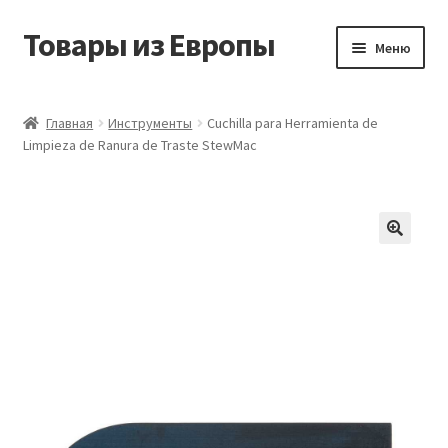
Товары из Европы
Перейти
Перейти
Меню
к
к
навигации
содержимому
Главная
Главная
Инструменты
Cuchilla para Herramienta de
Limpieza de Ranura de Traste StewMac
Виды доставки
Заказать товары из Европы
Контакты
Корзина
Мой аккаунт
Оставить отзыв