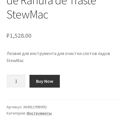
de Ranura de Traste
StewMac
₽
1,528.00
Лезвие для инструмента для очистки слотов ладов
StewMac
Количество
Buy Now
товара
Cuchilla
para
Herramienta
Артикул:
364911998992
Категория:
Инструменты
de
Limpieza