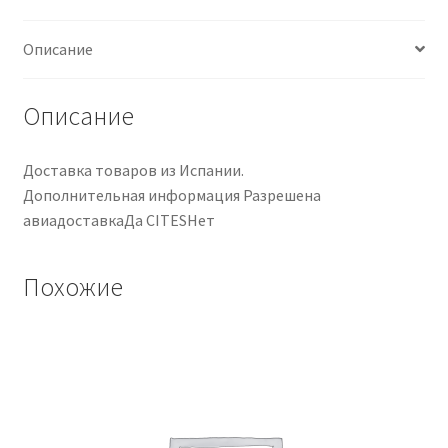
de
Ranura
Описание
de
Traste
StewMac
Описание
Доставка товаров из Испании.
Дополнительная информация Разрешена
авиадоставкаДа CITESНет
Похожие