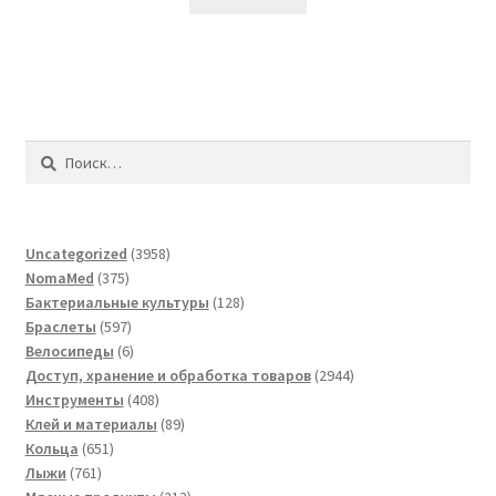
Найти:
3958
Uncategorized
3958
375
товаров
NomaMed
375
товаров
128
Бактериальные культуры
128
597
товаров
Браслеты
597
товаров
6
Велосипеды
6
товаров
2944
Доступ, хранение и обработка товаров
2944
408
товара
Инструменты
408
товаров
89
Клей и материалы
89
651
товаров
Кольца
651
761
товар
Лыжи
761