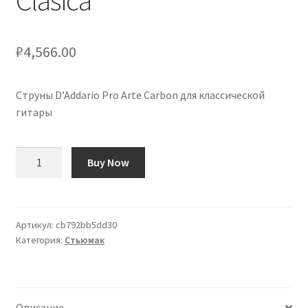
Clásica
₽
4,566.00
Струны D’Addario Pro Arte Carbon для классической
гитары
Количество
Buy Now
товара
Cuerdas
D'Addario
Pro
Артикул:
cb792bb5dd30
Категория:
Стьюмак
Arte
Carbon
Guitarra
Clásica
Описание