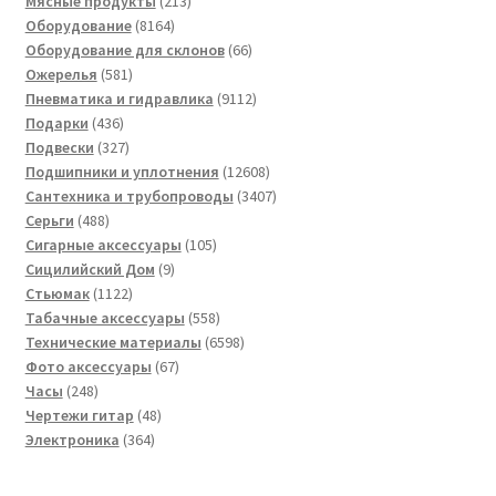
товар
213
Мясные продукты
213
8164
товаров
Оборудование
8164
товара
66
Оборудование для склонов
66
581
товаров
Ожерелья
581
товар
9112
Пневматика и гидравлика
9112
436
товаров
Подарки
436
товаров
327
Подвески
327
товаров
12608
Подшипники и уплотнения
12608
товаров
3407
Сантехника и трубопроводы
3407
488
товаров
Серьги
488
товаров
105
Сигарные аксессуары
105
9
товаров
Сицилийский Дом
9
1122
товаров
Стьюмак
1122
товара
558
Табачные аксессуары
558
товаров
6598
Технические материалы
6598
67
товаров
Фото аксессуары
67
248
товаров
Часы
248
товаров
48
Чертежи гитар
48
364
товаров
Электроника
364
товара