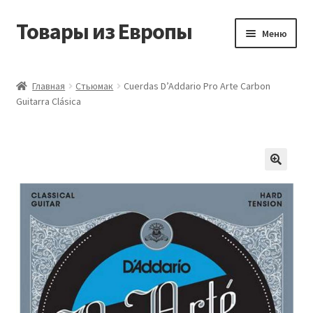
Товары из Европы
Перейти
Перейти
Меню
к
к
навигации
содержимому
Главная
Главная
Стьюмак
Cuerdas D’Addario Pro Arte Carbon
Guitarra Clásica
Виды доставки
Заказать товары из Европы
Контакты
Корзина
Мой аккаунт
Оставить отзыв