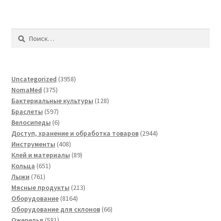
Найти:
3958
Uncategorized
3958
375
товаров
NomaMed
375
товаров
128
Бактериальные культуры
128
597
товаров
Браслеты
597
товаров
6
Велосипеды
6
товаров
2944
Доступ, хранение и обработка товаров
2944
408
товара
Инструменты
408
товаров
89
Клей и материалы
89
651
товаров
Кольца
651
761
товар
Лыжи
761
товар
213
Мясные продукты
213
8164
товаров
Оборудование
8164
товара
66
Оборудование для склонов
66
581
товаров
Ожерелья
581