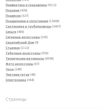
товар
9112
Пневматика и гидравлика
9112
436
товаров
Подарки
436
товаров
327
Подвески
327
товаров
12608
Подшипники и уплотнения
12608
товаров
3407
Сантехника и трубопроводы
3407
488
товаров
Серьги
488
товаров
105
Сигарные аксессуары
105
9
товаров
Сицилийский Дом
9
1122
товаров
Стьюмак
1122
товара
558
Табачные аксессуары
558
товаров
6598
Технические материалы
6598
67
товаров
Фото аксессуары
67
248
товаров
Часы
248
товаров
48
Чертежи гитар
48
364
товаров
Электроника
364
товара
Страницы