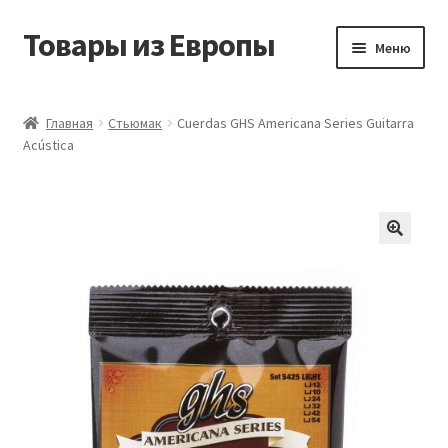
Товары из Европы
Перейти
Перейти
Меню
к
к
навигации
содержимому
Главная
Главная
Стьюмак
Cuerdas GHS Americana Series Guitarra
Acústica
Виды доставки
Заказать товары из Европы
Контакты
Корзина
Мой аккаунт
Оставить отзыв