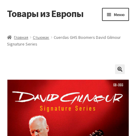
Товары из Европы
Перейти
Перейти
Меню
к
к
навигации
содержимому
Главная
Главная
Стьюмак
Cuerdas GHS Boomers David Gilmour
Signature Series
Виды доставки
Заказать товары из Европы
Контакты
Корзина
Мой аккаунт
Оставить отзыв