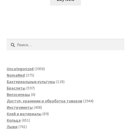
Найти:
3958
Uncategorized
3958
375
товаров
NomaMed
375
товаров
128
Бактериальные культуры
128
597
товаров
Браслеты
597
товаров
6
Велосипеды
6
товаров
2944
Доступ, хранение и обработка товаров
2944
408
товара
Инструменты
408
товаров
89
Клей и материалы
89
651
товаров
Кольца
651
761
товар
Лыжи
761