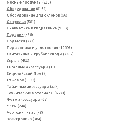
товар
213
Мясные продукты
213
8164
товаров
Оборудование
8164
товара
66
Оборудование для склонов
66
581
товаров
Ожерелья
581
товар
9112
Пневматика и гидравлика
9112
436
товаров
Подарки
436
товаров
327
Подвески
327
товаров
12608
Подшипники и уплотнения
12608
товаров
3407
Сантехника и трубопроводы
3407
488
товаров
Серьги
488
товаров
105
Сигарные аксессуары
105
9
товаров
Сицилийский Дом
9
1122
товаров
Стьюмак
1122
товара
558
Табачные аксессуары
558
товаров
6598
Технические материалы
6598
67
товаров
Фото аксессуары
67
248
товаров
Часы
248
товаров
48
Чертежи гитар
48
364
товаров
Электроника
364
товара