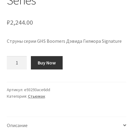
Series
₽
2,244.00
Струны серии GHS Boomers Дэвида Гилмора Signature
Количество
Buy Now
товара
Cuerdas
GHS
Boomers
Артикул:
e93293ace6dd
Категория:
Стьюмак
David
Gilmour
Signature
Series
Описание