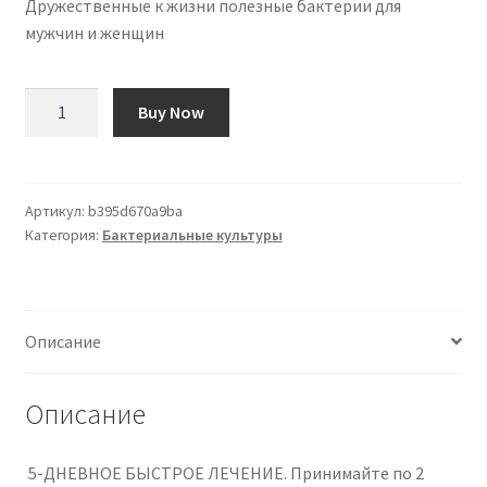
Дружественные к жизни полезные бактерии для
мужчин и женщин
Количество
Buy Now
товара
Dr.
Emanuel
Paleco
Артикул:
b395d670a9ba
Категория:
Бактериальные культуры
Pre
and
Probiotics
for
Описание
Gut
Health
–
Описание
Bacterial
Cultures
️ 5-ДНЕВНОЕ БЫСТРОЕ ЛЕЧЕНИЕ. Принимайте по 2
for