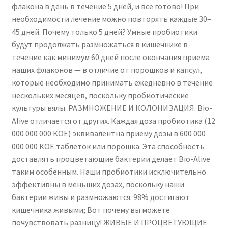
флакона в день в течение 5 дней, и все готово! При
Bloated
необходимости лечение можно повторять каждые 30–
Stomach
45 дней. Почему только 5 дней? Умные пробиотики
Relief
будут продолжать размножаться в кишечнике в
·
течение как минимум 60 дней после окончания приема
Diarrhea
наших флаконов — в отличие от порошков и капсул,
·
которые необходимо принимать ежедневно в течение
After
нескольких месяцев, поскольку пробиотические
Antibiotics
культуры вялы. РАЗМНОЖЕНИЕ И КОЛОНИЗАЦИЯ. Bio-
·
Alive отличается от других. Каждая доза пробиотика (12
Travel
000 000 000 КОЕ) эквивалентна приему дозы в 600 000
Abroad
000 000 КОЕ таблеток или порошка. Эта способность
·
доставлять процветающие бактерии делает Bio-Alive
Immune
таким особенным. Наши пробиотики исключительно
·
эффективны в меньших дозах, поскольку наши
Live
бактерии живы и размножаются. 98% достигают
Friendly
кишечника живыми; Вот почему вы можете
Good
почувствовать разницу! ЖИВЫЕ И ПРОЦВЕТУЮЩИЕ
Bacteria