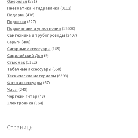
581
товаров
Ожерелья
581
товар
9112
Пневматика и гидравлика
9112
436
товаров
Подарки
436
товаров
327
Подвески
327
товаров
12608
Подшипники и уплотнения
12608
товаров
3407
Сантехника и трубопроводы
3407
488
товаров
Серьги
488
товаров
105
Сигарные аксессуары
105
9
товаров
Сицилийский Дом
9
1122
товаров
Стьюмак
1122
товара
558
Табачные аксессуары
558
товаров
6598
Технические материалы
6598
67
товаров
Фото аксессуары
67
248
товаров
Часы
248
товаров
48
Чертежи гитар
48
364
товаров
Электроника
364
товара
Страницы