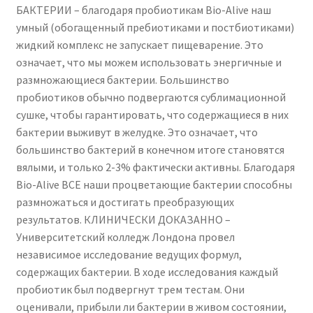
БАКТЕРИИ – благодаря пробиотикам Bio-Alive наш
for
умный (обогащенный пребиотиками и постбиотиками)
Men
жидкий комплекс не запускает пищеварение. Это
Women
означает, что мы можем использовать энергичные и
размножающиеся бактерии. Большинство
пробиотиков обычно подвергаются сублимационной
сушке, чтобы гарантировать, что содержащиеся в них
бактерии выживут в желудке. Это означает, что
большинство бактерий в конечном итоге становятся
вялыми, и только 2-3% фактически активны. Благодаря
Bio-Alive ВСЕ наши процветающие бактерии способны
размножаться и достигать преобразующих
результатов. КЛИНИЧЕСКИ ДОКАЗАННО –
Университетский колледж Лондона провел
независимое исследование ведущих формул,
содержащих бактерии. В ходе исследования каждый
пробиотик был подвергнут трем тестам. Они
оценивали, прибыли ли бактерии в живом состоянии,