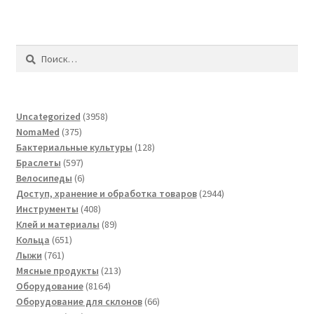
Найти:
3958
Uncategorized
3958
375
товаров
NomaMed
375
товаров
128
Бактериальные культуры
128
597
товаров
Браслеты
597
товаров
6
Велосипеды
6
товаров
2944
Доступ, хранение и обработка товаров
2944
408
товара
Инструменты
408
товаров
89
Клей и материалы
89
651
товаров
Кольца
651
761
товар
Лыжи
761
товар
213
Мясные продукты
213
8164
товаров
Оборудование
8164
товара
66
Оборудование для склонов
66