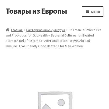
Товары из Европы
Перейти
Перейти
Меню
к
к
навигации
содержимому
Главная
Главная
Бактериальные культуры
Dr. Emanuel Paleco Pre
and Probiotics for Gut Health – Bacterial Cultures for Bloated
Виды доставки
Stomach Relief · Diarrhea · After Antibiotics · Travel Abroad ·
Immune · Live Friendly Good Bacteria for Men Women
Заказать товары из Европы
Контакты
Корзина
Мой аккаунт
Оставить отзыв