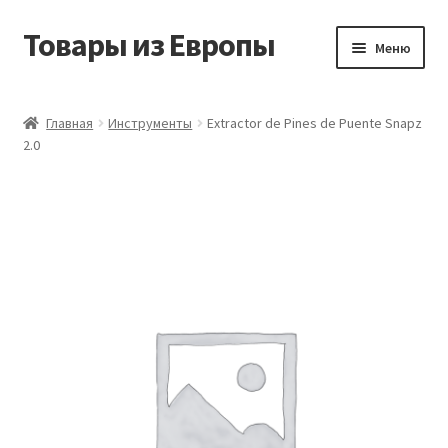
Товары из Европы
Перейти
Перейти
Меню
к
к
навигации
содержимому
Главная
Главная
Инструменты
Extractor de Pines de Puente Snapz
2.0
Виды доставки
Заказать товары из Европы
Контакты
Корзина
Мой аккаунт
Оставить отзыв