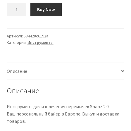
Количество
Buy Now
товара
Extractor
de
Pines
Артикул:
584428c6192a
Категория:
Инструменты
de
Puente
Snapz
2.0
Описание
Описание
Инструмент для извлечения перемычек Snapz 2.0
Ваш персональный байер в Европе. Выкуп и доставка
товаров.