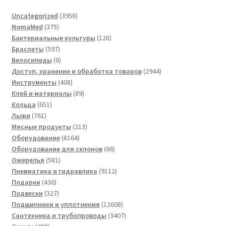
3958
Uncategorized
3958
375
товаров
NomaMed
375
товаров
128
Бактериальные культуры
128
597
товаров
Браслеты
597
товаров
6
Велосипеды
6
товаров
2944
Доступ, хранение и обработка товаров
2944
408
товара
Инструменты
408
товаров
89
Клей и материалы
89
651
товаров
Кольца
651
761
товар
Лыжи
761
товар
213
Мясные продукты
213
8164
товаров
Оборудование
8164
товара
66
Оборудование для склонов
66
581
товаров
Ожерелья
581
товар
9112
Пневматика и гидравлика
9112
436
товаров
Подарки
436
товаров
327
Подвески
327
товаров
12608
Подшипники и уплотнения
12608
товаров
3407
Сантехника и трубопроводы
3407