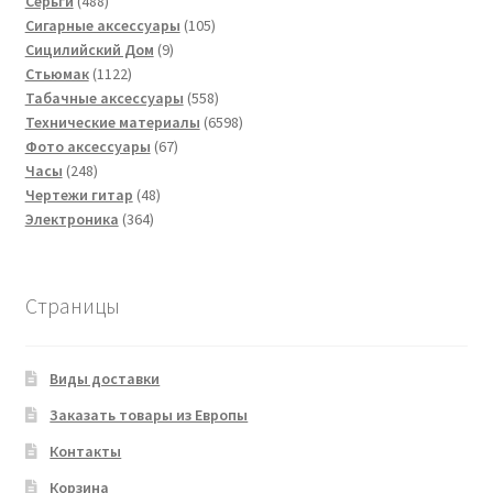
488
товаров
Серьги
488
товаров
105
Сигарные аксессуары
105
9
товаров
Сицилийский Дом
9
1122
товаров
Стьюмак
1122
товара
558
Табачные аксессуары
558
товаров
6598
Технические материалы
6598
67
товаров
Фото аксессуары
67
248
товаров
Часы
248
товаров
48
Чертежи гитар
48
364
товаров
Электроника
364
товара
Страницы
Виды доставки
Заказать товары из Европы
Контакты
Корзина