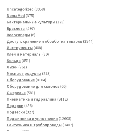
3958
Uncategorized
3958
375
товаров
NomaMed
375
товаров
128
Бактериальные культуры
128
597
товаров
Браслеты
597
товаров
6
Велосипеды
6
товаров
2944
Доступ, хранение и обработка товаров
2944
408
товара
Инструменты
408
товаров
89
Клей и материалы
89
651
товаров
Кольца
651
761
товар
Лыжи
761
товар
213
Мясные продукты
213
8164
товаров
Оборудование
8164
товара
66
Оборудование для склонов
66
581
товаров
Ожерелья
581
товар
9112
Пневматика и гидравлика
9112
436
товаров
Подарки
436
товаров
327
Подвески
327
товаров
12608
Подшипники и уплотнения
12608
товаров
3407
Сантехника и трубопроводы
3407