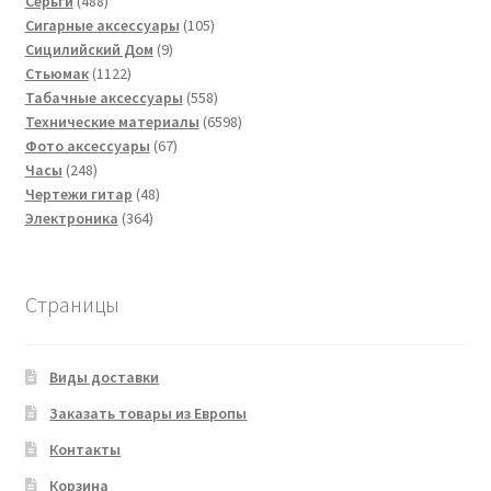
488
товаров
Серьги
488
товаров
105
Сигарные аксессуары
105
9
товаров
Сицилийский Дом
9
1122
товаров
Стьюмак
1122
товара
558
Табачные аксессуары
558
товаров
6598
Технические материалы
6598
67
товаров
Фото аксессуары
67
248
товаров
Часы
248
товаров
48
Чертежи гитар
48
364
товаров
Электроника
364
товара
Страницы
Виды доставки
Заказать товары из Европы
Контакты
Корзина