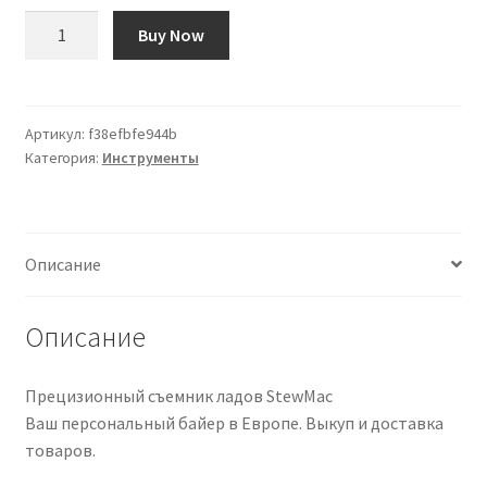
Количество
Buy Now
товара
Extractor
de
Precisión
Артикул:
f38efbfe944b
Категория:
Инструменты
para
Trastes
StewMac
Описание
Описание
Прецизионный съемник ладов StewMac
Ваш персональный байер в Европе. Выкуп и доставка
товаров.