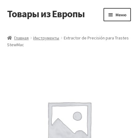
Товары из Европы
Перейти
Перейти
Меню
к
к
навигации
содержимому
Главная
Главная
Инструменты
Extractor de Precisión para Trastes
StewMac
Виды доставки
Заказать товары из Европы
Контакты
Корзина
Мой аккаунт
Оставить отзыв