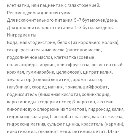
клетчатки, или пациентам с галактоземией.
Рекомендуемая дневная сумма
Для исключительного питания: 5–7 бутылочек/день.
Для дополнительного питания: 1–3 бутылки/день.
Ингредиенты
Вода, мальтодекстрин, белок (из коровьего молока),
сахар, растительные масла (рапсовое масло,
подсолнечное масло), клетчатка (соевые
полисахариды, инулин, олигофруктоза, резистентный
крахмал, гуммиарабик, целлюлоза), цитрат калия,
эмульгатор (соевый лецитин), ароматизатор
(клубника), хлорид магния, трикальцийфосфат,
подкислитель (лимонная кислота), холинхлорид,
каротиноиды. (содержит сою; β-каротин, лютеин,
ликопиновую олеорезин из томатов), гидроксид калия,
гидроксид кальция, L-аскорбат натрия, лактат железа,
гидроксид магния, сульфат цинка, краситель (кармин),
никотинамид, глюконат меди, ретинилацетат, DL-α-