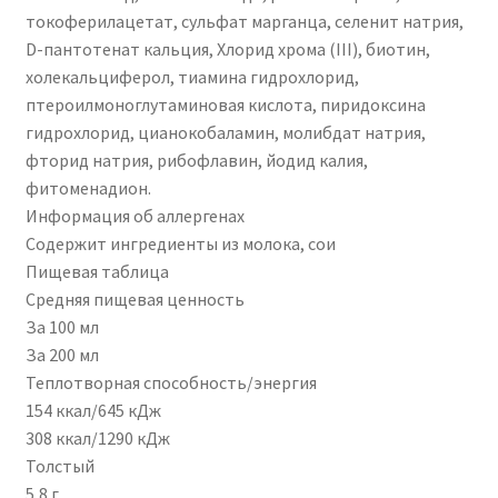
токоферилацетат, сульфат марганца, селенит натрия,
D-пантотенат кальция, Хлорид хрома (III), биотин,
холекальциферол, тиамина гидрохлорид,
птероилмоноглутаминовая кислота, пиридоксина
гидрохлорид, цианокобаламин, молибдат натрия,
фторид натрия, рибофлавин, йодид калия,
фитоменадион.
Информация об аллергенах
Содержит ингредиенты из молока, сои
Пищевая таблица
Средняя пищевая ценность
За 100 мл
За 200 мл
Теплотворная способность/энергия
154 ккал/645 кДж
308 ккал/1290 кДж
Толстый
5,8 г