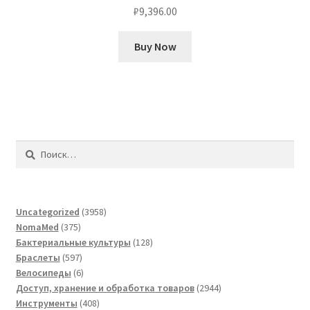
₽
9,396.00
Buy Now
Найти:
3958
Uncategorized
3958
375
товаров
NomaMed
375
товаров
128
Бактериальные культуры
128
597
товаров
Браслеты
597
товаров
6
Велосипеды
6
товаров
2944
Доступ, хранение и обработка товаров
2944
408
товара
Инструменты
408