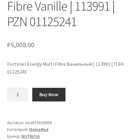
Fibre Vanille | 113991 |
PZN 01125241
₽
5,008.00
Fortimel Energy Multi Fibre Ванильный | 113991 | ПЗН
01125241
Количество
Buy Now
товара
Fortimel
Energy
Multi
Артикул:
eea855826656
Категория:
NomaMed
Fibre
Бренд:
NUTRICIA
Vanille