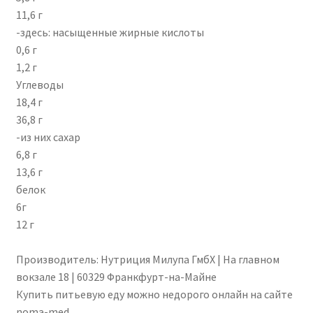
11,6 г
-здесь: насыщенные жирные кислоты
0,6 г
1,2 г
Углеводы
18,4 г
36,8 г
-из них сахар
6,8 г
13,6 г
белок
6г
12 г
Производитель: Нутриция Милупа ГмбХ | На главном
вокзале 18 | 60329 Франкфурт-на-Майне
Купить питьевую еду можно недорого онлайн на сайте
noma-med.