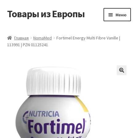
Товары из Европы
Перейти
Перейти
Меню
к
к
навигации
содержимому
Главная
Главная
NomaMed
Fortimel Energy Multi Fibre Vanille |
113991 | PZN 01125241
Виды доставки
Заказать товары из Европы
Контакты
Корзина
Мой аккаунт
Оставить отзыв