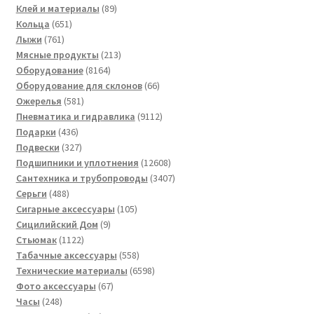
товаров
89
Клей и материалы
89
651
товаров
Кольца
651
761
товар
Лыжи
761
товар
213
Мясные продукты
213
8164
товаров
Оборудование
8164
товара
66
Оборудование для склонов
66
581
товаров
Ожерелья
581
товар
9112
Пневматика и гидравлика
9112
436
товаров
Подарки
436
товаров
327
Подвески
327
товаров
12608
Подшипники и уплотнения
12608
товаров
3407
Сантехника и трубопроводы
3407
488
товаров
Серьги
488
товаров
105
Сигарные аксессуары
105
9
товаров
Сицилийский Дом
9
1122
товаров
Стьюмак
1122
товара
558
Табачные аксессуары
558
товаров
6598
Технические материалы
6598
67
товаров
Фото аксессуары
67
248
товаров
Часы
248