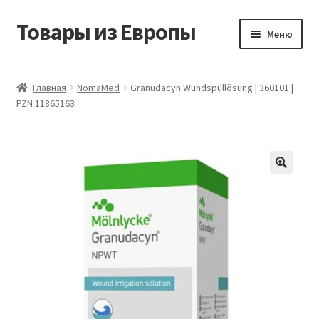
Товары из Европы
Перейти
Перейти
Меню
к
к
навигации
содержимому
Главная
Главная
NomaMed
Granudacyn Wundspüllösung | 360101 |
PZN 11865163
Виды доставки
Заказать товары из Европы
Контакты
Корзина
Мой аккаунт
Оставить отзыв