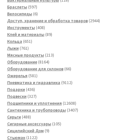
Бактериальные культуры
128
597
товаров
Браслеты
597
товаров
6
Велосипеды
6
товаров
2944
Доступ, хранение и обработка товаров
2944
408
товара
Инструменты
408
товаров
89
Клей и материалы
89
651
товаров
Кольца
651
761
товар
Лыжи
761
товар
213
Мясные продукты
213
8164
товаров
Оборудование
8164
товара
66
Оборудование для склонов
66
581
товаров
Ожерелья
581
товар
9112
Пневматика и гидравлика
9112
436
товаров
Подарки
436
товаров
327
Подвески
327
товаров
12608
Подшипники и уплотнения
12608
товаров
3407
Сантехника и трубопроводы
3407
488
товаров
Серьги
488
товаров
105
Сигарные аксессуары
105
9
товаров
Сицилийский Дом
9
1122
товаров
Стьюмак
1122