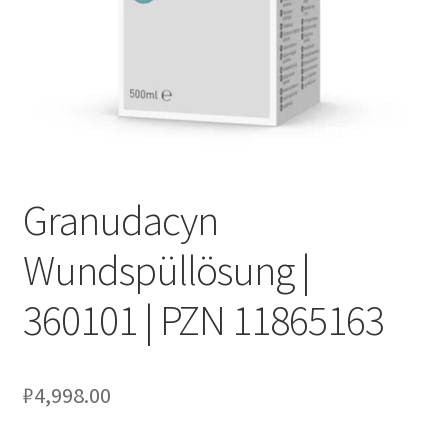
Оформление заказа
Подтверждение заказа
Скидки
Сотрудничество
Granudacyn
Wundspüllösung |
360101 | PZN 11865163
₽
4,998.00