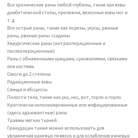
Все хронические раны любой глубины, такие как язвы
диабетической стопы, пролежни, венозные язвы ног и
т. д.
Все острые раны, такие как порезы, укусы, рваные
раны, рваные раны. ссадины
Хирургические раны (интраоперационные и
послеоперационные)
Раны с обнаженными хрящами, сухожилиями, связками
или костями.
Ожоги до 2 степени.
Радиационные язвы
Свищи и абсцессы
Полости тела, такие как ухо, нос, рот, горло и горло.
Критически колонизированные или инфицированные
(здесь адъювантные) раны
Травмы мягких тканей
Гранудацин также можно использовать для
увлажнения раневых повязок и для ослабления раневых