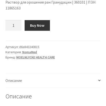
Раствор для орошения ран Гранудацин | 360101 | ПЗН
11865163
Количество
Buy Now
товара
Granudacyn
Wundspüllösung
|
Артикул:
d6a843240815
Категория:
NomaMed
360101
Бренд:
MOELNLYCKE HEALTH CARE
|
PZN
11865163
Описание
Описание