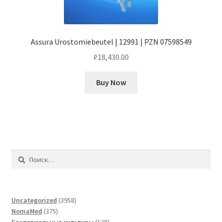
Assura Urostomiebeutel | 12991 | PZN 07598549
₽
18,430.00
Buy Now
Найти:
3958
Uncategorized
3958
375
товаров
NomaMed
375
товаров
128