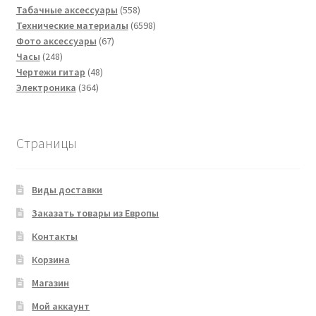
товара
558
Табачные аксессуары
558
товаров
6598
Технические материалы
6598
67
товаров
Фото аксессуары
67
248
товаров
Часы
248
товаров
48
Чертежи гитар
48
364
товаров
Электроника
364
товара
Страницы
Виды доставки
Заказать товары из Европы
Контакты
Корзина
Магазин
Мой аккаунт