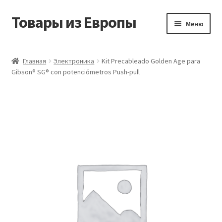
Товары из Европы
Перейти
Перейти
Меню
к
к
навигации
содержимому
Главная
Главная
Электроника
Kit Precableado Golden Age para
Gibson® SG® con potenciómetros Push-pull
Виды доставки
Заказать товары из Европы
Контакты
Корзина
Мой аккаунт
Оставить отзыв