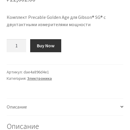
Комплект Precable Golden Age для Gibson® SG® с
двухтактными измерителями мощности
Количество
Buy Now
товара
Kit
Precableado
Golden
Артикул:
dae4a896d4e1
Категория:
Электроника
Age
para
Gibson®
SG®
Описание
con
potenciómetros
Push-
Описание
pull