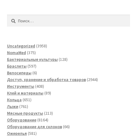
Найти:
3958
Uncategorized
3958
375
товаров
NomaMed
375
товаров
128
Бактериальные культуры
128
597
товаров
Браслеты
597
товаров
6
Велосипеды
6
товаров
2944
Доступ, хранение и обработка товаров
2944
408
товара
Инструменты
408
товаров
89
Клей и материалы
89
651
товаров
Кольца
651
761
товар
Лыжи
761
товар
213
Мясные продукты
213
8164
товаров
Оборудование
8164
товара
66
Оборудование для склонов
66
581
товаров
Ожерелья
581