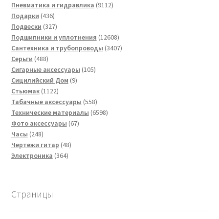
товар
9112
Пневматика и гидравлика
9112
436
товаров
Подарки
436
товаров
327
Подвески
327
товаров
12608
Подшипники и уплотнения
12608
товаров
3407
Сантехника и трубопроводы
3407
488
товаров
Серьги
488
товаров
105
Сигарные аксессуары
105
9
товаров
Сицилийский Дом
9
1122
товаров
Стьюмак
1122
товара
558
Табачные аксессуары
558
товаров
6598
Технические материалы
6598
67
товаров
Фото аксессуары
67
248
товаров
Часы
248
товаров
48
Чертежи гитар
48
364
товаров
Электроника
364
товара
Страницы