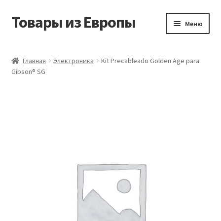
Товары из Европы
Перейти
Перейти
Меню
к
к
навигации
содержимому
Главная
Главная
Электроника
Kit Precableado Golden Age para
Gibson® SG
Виды доставки
Заказать товары из Европы
Контакты
Корзина
Мой аккаунт
Оставить отзыв