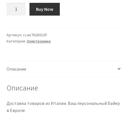
Количество
Buy Now
товара
Kit
Precableado
Golden
Артикул:
ccae762801df
Категория:
Электроника
Age
para
Gibson®
SG
Описание
Описание
Доставка товаров из Италии. Ваш персональный байер
в Европе.