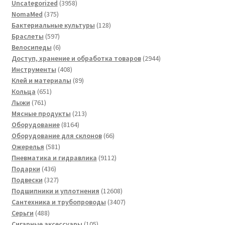
3958
Uncategorized
3958
375
товаров
NomaMed
375
товаров
128
Бактериальные культуры
128
597
товаров
Браслеты
597
товаров
6
Велосипеды
6
товаров
2944
Доступ, хранение и обработка товаров
2944
408
товара
Инструменты
408
товаров
89
Клей и материалы
89
651
товаров
Кольца
651
761
товар
Лыжи
761
товар
213
Мясные продукты
213
8164
товаров
Оборудование
8164
товара
66
Оборудование для склонов
66
581
товаров
Ожерелья
581
товар
9112
Пневматика и гидравлика
9112
436
товаров
Подарки
436
товаров
327
Подвески
327
товаров
12608
Подшипники и уплотнения
12608
товаров
3407
Сантехника и трубопроводы
3407
488
товаров
Серьги
488
товаров
105
Сигарные аксессуары
105