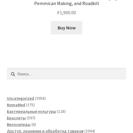
Pemmican Making, and Roadkill
₽
1,900.00
Buy Now
Найти:
3958
Uncategorized
3958
375
товаров
NomaMed
375
товаров
128
Бактериальные культуры
128
597
товаров
Браслеты
597
товаров
6
Велосипеды
6
товаров
2944
Доступ, хранение и обработка товаров
2944