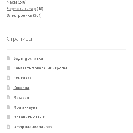
248
товаров
Часы
248
товаров
48
Чертежи гитар
48
364
товаров
Электроника
364
товара
Страницы
Виды доставки
Заказать товары из Европы
Контакты
Корзина
Магазин
Мой аккаунт
Оставить отзыв
Оформление заказа