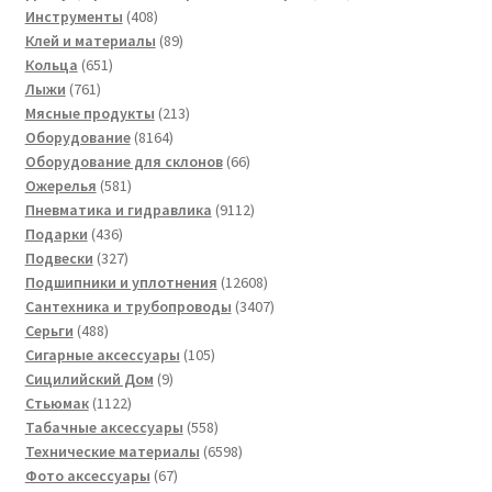
408
товара
Инструменты
408
товаров
89
Клей и материалы
89
651
товаров
Кольца
651
761
товар
Лыжи
761
товар
213
Мясные продукты
213
8164
товаров
Оборудование
8164
товара
66
Оборудование для склонов
66
581
товаров
Ожерелья
581
товар
9112
Пневматика и гидравлика
9112
436
товаров
Подарки
436
товаров
327
Подвески
327
товаров
12608
Подшипники и уплотнения
12608
товаров
3407
Сантехника и трубопроводы
3407
488
товаров
Серьги
488
товаров
105
Сигарные аксессуары
105
9
товаров
Сицилийский Дом
9
1122
товаров
Стьюмак
1122
товара
558
Табачные аксессуары
558
товаров
6598
Технические материалы
6598
67
товаров
Фото аксессуары
67