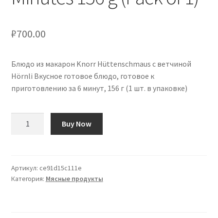
₽
700.00
Блюдо из макарон Knorr Hüttenschmaus с ветчиной
Hörnli Вкусное готовое блюдо, готовое к
приготовлению за 6 минут, 156 г (1 шт. в упаковке)
Количество
Buy Now
товара
Knorr
Hüttenschmaus
Pasta
Артикул:
ce91d15c111e
Категория:
Мясные продукты
Dish
Ham
Hörnli
Delicious