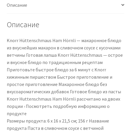
Описание
Ready
Meal
Ready
Описание
to
Make
Knorr Hüttenschmaus Ham Hörnli — макаронное блюдо
in
из вкуснейших макарон в сливочном соусе с кусочками
6
ветчины Готовая лапша Knorr Hüttenschmaus — острое
Minutes
и вкусное блюдо по традиционным рецептам
156
Приготовьте быстрое блюдо за 6 минут с Knorr
g
хижинным пиршеством Быстрое приготовление и
(Pack
простое приготовление Макаронное блюдо без
of
вкусоароматических добавок Готовое блюдо из пасты
1)
Knorr Huttenschmaus Ham Hörnli рассчитано на двоих
порции › Посмотреть подробную информацию о
продукте
Размеры продукта: 6 x 16 x 21,5 см; 156 г Название
продукта ‎Паста в сливочном соусе с ветчиной