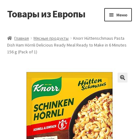
Товары из Европы
Перейти
Перейти
Меню
к
к
навигации
содержимому
Главная
Главная
Мясные продукты
Knorr Hüttenschmaus Pasta
Dish Ham Hörnli Delicious Ready Meal Ready to Make in 6 Minutes
Виды доставки
156 g (Pack of 1)
Заказать товары из Европы
Контакты
Корзина
Мой аккаунт
Оставить отзыв