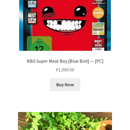
NBG Super Meat Boy [Blue Bird] — [PC]
₽
1,900.00
Buy Now