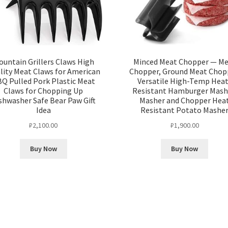
untain Grillers Claws High
Minced Meat Chopper — M
lity Meat Claws for American
Chopper, Ground Meat Chop
Q Pulled Pork Plastic Meat
Versatile High-Temp Heat
Claws for Chopping Up
Resistant Hamburger Mash
shwasher Safe Bear Paw Gift
Masher and Chopper Hea
Idea
Resistant Potato Mashe
₽
2,100.00
₽
1,900.00
Buy Now
Buy Now