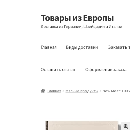
Товары из Европы
Перейти
Перейти
к
к
Доставка из Германии, Швейцарии и Италии
навигации
содержимому
Главная
Виды доставки
Заказать 
Оставить отзыв
Оформление заказа
Главная
Виды доставки
Заказать товары и
Главная
Мясные продукты
New Meat: 100 x
Оформление заказа
Подтверждение заказ