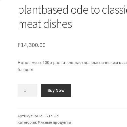
plantbased ode to classi
meat dishes
₽
14,300.00
Новое мясо: 100 x растительная ода классическим мя
блюдам
Количество
Buy Now
товара
New
Meat:
100
Артикул:
2e1d8321c63d
Категория:
Мясные продукты
x