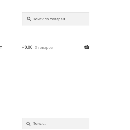
Искать:
Поиск
т
₽
0.00
0 товаров
Найти: