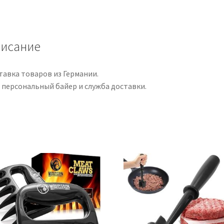
a
plantbased
ode
to
исание
classic
meat
тавка товаров из Германии.
dishes
 персональный байер и служба доставки.