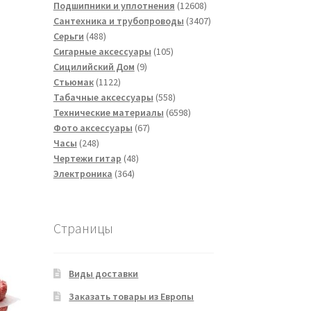
товаров
12608
Подшипники и уплотнения
12608
товаров
3407
Сантехника и трубопроводы
3407
488
товаров
Серьги
488
товаров
105
Сигарные аксессуары
105
9
товаров
Сицилийский Дом
9
1122
товаров
Стьюмак
1122
товара
558
Табачные аксессуары
558
товаров
6598
Технические материалы
6598
67
товаров
Фото аксессуары
67
248
товаров
Часы
248
товаров
48
Чертежи гитар
48
364
товаров
Электроника
364
товара
Страницы
Виды доставки
Заказать товары из Европы