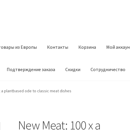
товары из Европы
Контакты
Корзина
Мой аккаун
Подтверждение заказа
Скидки
Сотрудничество
з Европы
Контакты
Корзина
Мой аккаунт
Оставить отзыв
 a plantbased ode to classic meat dishes
а
Скидки
Сотрудничество
New Meat: 100 x a