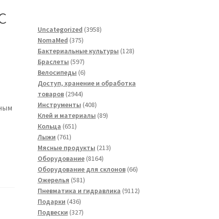
c
3958
Uncategorized
3958
375
товаров
NomaMed
375
товаров
128
Бактериальные культуры
128
597
товаров
Браслеты
597
товаров
6
Велосипеды
6
товаров
Доступ, хранение и обработка
2944
товаров
2944
товара
408
Инструменты
408
сным
товаров
89
Клей и материалы
89
651
товаров
Кольца
651
761
товар
Лыжи
761
товар
213
Мясные продукты
213
8164
товаров
Оборудование
8164
товара
66
Оборудование для склонов
66
581
товаров
Ожерелья
581
товар
9112
Пневматика и гидравлика
9112
436
товаров
Подарки
436
товаров
327
Подвески
327