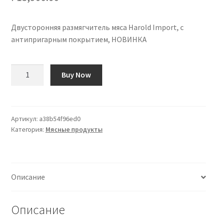
Двусторонняя размягчитель мяса Harold Import, с
антипригарным покрытием, НОВИНКА
Количество
Buy Now
товара
Harold
Import
Double
Артикул:
a38b54f96ed0
Категория:
Мясные продукты
Sided
Meat
Tenderizer,
Non-
Описание
Stick
NEW
Описание