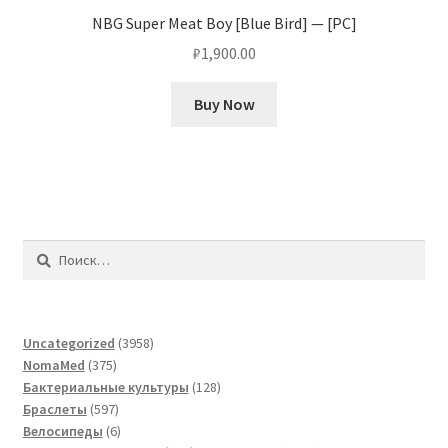
NBG Super Meat Boy [Blue Bird] — [PC]
₽
1,900.00
Buy Now
Найти:
3958
Uncategorized
3958
375
товаров
NomaMed
375
товаров
128
Бактериальные культуры
128
597
товаров
Браслеты
597
товаров
6
Велосипеды
6