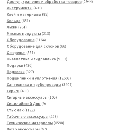
товаров
2944
Доступ, хранение и обработка товаров
2944
408
товара
Инструменты
408
товаров
89
Клей и материалы
89
651
товаров
Кольца
651
761
товар
Лыжи
761
товар
213
Мясные продукты
213
8164
товаров
Оборудование
8164
товара
66
Оборудование для склонов
66
581
товаров
Ожерелья
581
товар
9112
Пневматика и гидравлика
9112
436
товаров
Подарки
436
товаров
327
Подвески
327
товаров
12608
Подшипники и уплотнения
12608
товаров
3407
Сантехника и трубопроводы
3407
488
товаров
Серьги
488
товаров
105
Сигарные аксессуары
105
9
товаров
Сицилийский Дом
9
1122
товаров
Стьюмак
1122
товара
558
Табачные аксессуары
558
товаров
6598
Технические материалы
6598
67
товаров
Фото аксессуары
67