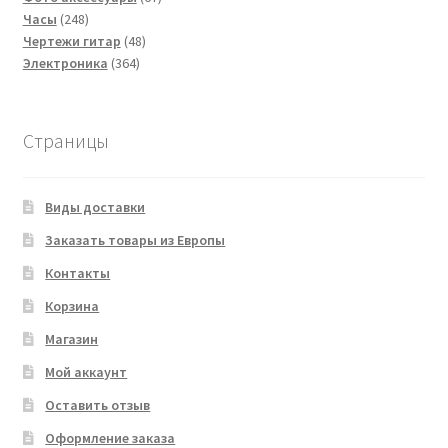
248
товаров
Часы
248
товаров
48
Чертежи гитар
48
364
товаров
Электроника
364
товара
Страницы
Виды доставки
Заказать товары из Европы
Контакты
Корзина
Магазин
Мой аккаунт
Оставить отзыв
Оформление заказа