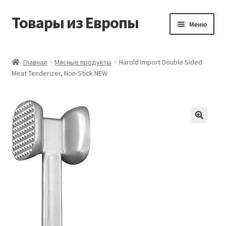
Товары из Европы
Перейти
Перейти
Меню
к
к
навигации
содержимому
Главная
Главная
Мясные продукты
Harold Import Double Sided
Meat Tenderizer, Non-Stick NEW
Виды доставки
Заказать товары из Европы
Контакты
Корзина
Мой аккаунт
Оставить отзыв