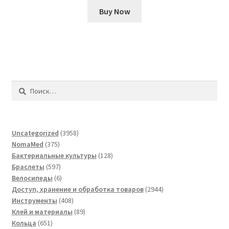
Buy Now
Найти:
3958
Uncategorized
3958
375
товаров
NomaMed
375
товаров
128
Бактериальные культуры
128
597
товаров
Браслеты
597
товаров
6
Велосипеды
6
товаров
2944
Доступ, хранение и обработка товаров
2944
408
товара
Инструменты
408
товаров
89
Клей и материалы
89
651
товаров
Кольца
651