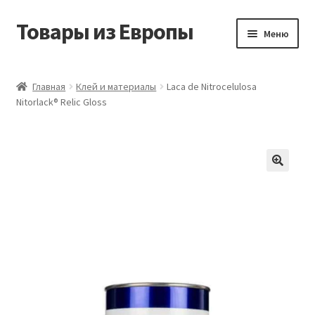
Товары из Европы
Перейти
Перейти
Меню
к
к
навигации
содержимому
Главная
Главная
Клей и материалы
Laca de Nitrocelulosa
Nitorlack® Relic Gloss
Виды доставки
Заказать товары из Европы
Контакты
Корзина
Мой аккаунт
Оставить отзыв