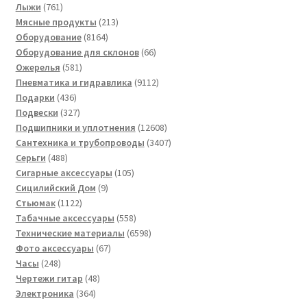
761
товар
Лыжи
761
товар
213
Мясные продукты
213
8164
товаров
Оборудование
8164
товара
66
Оборудование для склонов
66
581
товаров
Ожерелья
581
товар
9112
Пневматика и гидравлика
9112
436
товаров
Подарки
436
товаров
327
Подвески
327
товаров
12608
Подшипники и уплотнения
12608
товаров
3407
Сантехника и трубопроводы
3407
488
товаров
Серьги
488
товаров
105
Сигарные аксессуары
105
9
товаров
Сицилийский Дом
9
1122
товаров
Стьюмак
1122
товара
558
Табачные аксессуары
558
товаров
6598
Технические материалы
6598
67
товаров
Фото аксессуары
67
248
товаров
Часы
248
товаров
48
Чертежи гитар
48
364
товаров
Электроника
364