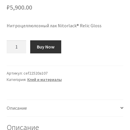
₽
5,900.00
Нитроцеллюлозный лак Nitorlack® Relic Gloss
Количество
Buy Now
товара
Laca
de
Nitrocelulosa
Артикул:
cef22520a107
Категория:
Клей и материалы
Nitorlack®
Relic
Gloss
Описание
Описание