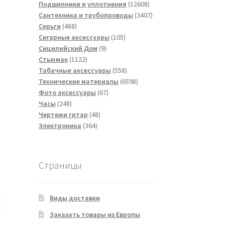
товаров
12608
Подшипники и уплотнения
12608
товаров
3407
Сантехника и трубопроводы
3407
488
товаров
Серьги
488
товаров
105
Сигарные аксессуары
105
9
товаров
Сицилийский Дом
9
1122
товаров
Стьюмак
1122
товара
558
Табачные аксессуары
558
товаров
6598
Технические материалы
6598
67
товаров
Фото аксессуары
67
248
товаров
Часы
248
товаров
48
Чертежи гитар
48
364
товаров
Электроника
364
товара
Страницы
Виды доставки
Заказать товары из Европы