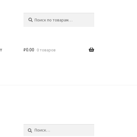
Искать:
Поиск
т
₽
0.00
0 товаров
Найти: