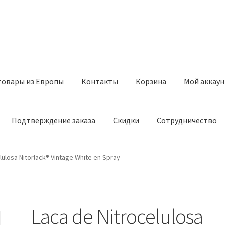
товары из Европы
Контакты
Корзина
Мой аккаун
Подтверждение заказа
Скидки
Сотрудничество
з Европы
Контакты
Корзина
Мой аккаунт
Оставить отзыв
lulosa Nitorlack® Vintage White en Spray
а
Скидки
Сотрудничество
Laca de Nitrocelulosa