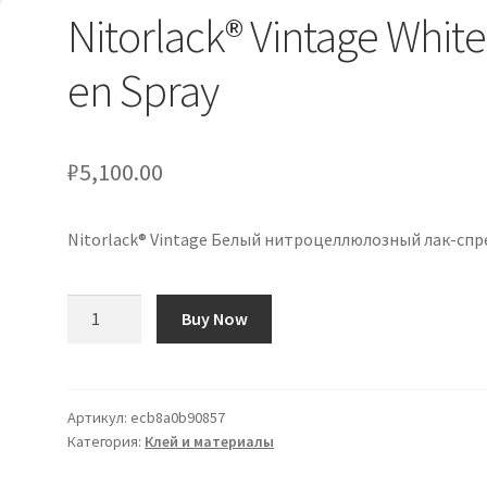
Nitorlack® Vintage White
en Spray
₽
5,100.00
Nitorlack® Vintage Белый нитроцеллюлозный лак-спр
Количество
Buy Now
товара
Laca
de
Nitrocelulosa
Артикул:
ecb8a0b90857
Категория:
Клей и материалы
Nitorlack®
Vintage