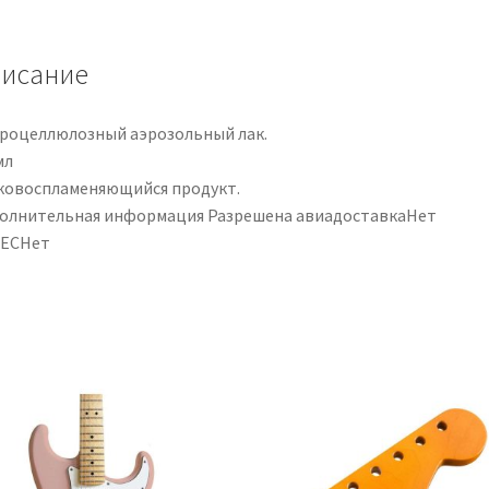
White
en
Spray
исание
роцеллюлозный аэрозольный лак.
мл
ковоспламеняющийся продукт.
олнительная информация Разрешена авиадоставкаНет
ЕСНет