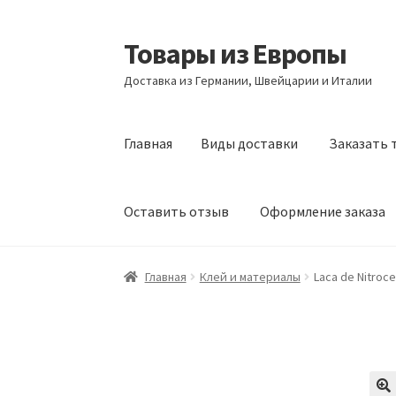
Товары из Европы
Перейти
Перейти
к
к
Доставка из Германии, Швейцарии и Италии
навигации
содержимому
Главная
Виды доставки
Заказать 
Оставить отзыв
Оформление заказа
Главная
Виды доставки
Заказать товары и
Главная
Клей и материалы
Laca de Nitroce
Оформление заказа
Подтверждение заказ