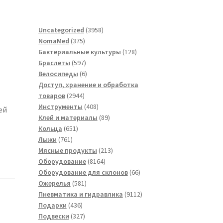
3958
Uncategorized
3958
375
товаров
NomaMed
375
товаров
128
Бактериальные культуры
128
597
товаров
Браслеты
597
товаров
6
Велосипеды
6
товаров
Доступ, хранение и обработка
2944
товаров
2944
товара
408
Инструменты
408
ей
товаров
89
Клей и материалы
89
651
товаров
Кольца
651
761
товар
Лыжи
761
товар
213
Мясные продукты
213
8164
товаров
Оборудование
8164
товара
66
Оборудование для склонов
66
581
товаров
Ожерелья
581
товар
9112
Пневматика и гидравлика
9112
436
товаров
Подарки
436
товаров
327
Подвески
327