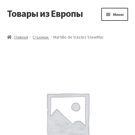
Товары из Европы
Перейти
Перейти
Меню
к
к
навигации
содержимому
Главная
Главная
Стьюмак
Martillo de trastes StewMac
Виды доставки
Заказать товары из Европы
Контакты
Корзина
Мой аккаунт
Оставить отзыв