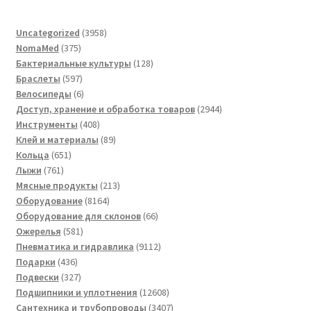
3958
Uncategorized
3958
375
товаров
NomaMed
375
товаров
128
Бактериальные культуры
128
597
товаров
Браслеты
597
товаров
6
Велосипеды
6
товаров
2944
Доступ, хранение и обработка товаров
2944
408
товара
Инструменты
408
товаров
89
Клей и материалы
89
651
товаров
Кольца
651
761
товар
Лыжи
761
товар
213
Мясные продукты
213
8164
товаров
Оборудование
8164
товара
66
Оборудование для склонов
66
581
товаров
Ожерелья
581
товар
9112
Пневматика и гидравлика
9112
436
товаров
Подарки
436
товаров
327
Подвески
327
товаров
12608
Подшипники и уплотнения
12608
товаров
3407
Сантехника и трубопроводы
3407