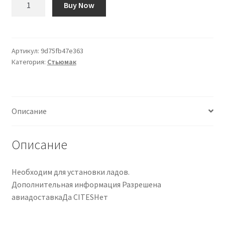
Buy Now
товара
Martillo
de
trastes
Артикул:
9d75fb47e363
Категория:
Стьюмак
StewMac
Описание
Описание
Необходим для установки ладов.
Дополнительная информация Разрешена
авиадоставкаДа CITESНет