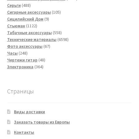
488
товаров
Серьги
488
товаров
105
Сигарные аксессуары
105
9
товаров
Сицилийский Дом
9
1122
товаров
Стьюмак
1122
товара
558
Табачные аксессуары
558
товаров
6598
Технические материалы
6598
67
товаров
Фото аксессуары
67
248
товаров
Часы
248
товаров
48
Чертежи гитар
48
364
товаров
Электроника
364
товара
Страницы
Виды доставки
Заказать товары из Европы
Контакты