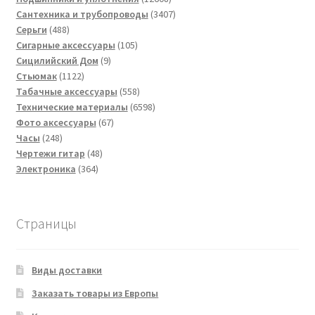
товаров
3407
Сантехника и трубопроводы
3407
488
товаров
Серьги
488
товаров
105
Сигарные аксессуары
105
9
товаров
Сицилийский Дом
9
1122
товаров
Стьюмак
1122
товара
558
Табачные аксессуары
558
товаров
6598
Технические материалы
6598
67
товаров
Фото аксессуары
67
248
товаров
Часы
248
товаров
48
Чертежи гитар
48
364
товаров
Электроника
364
товара
Страницы
Виды доставки
Заказать товары из Европы