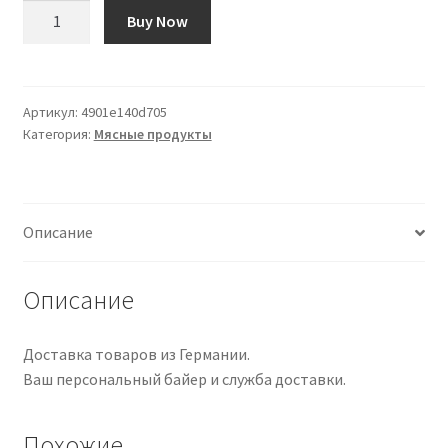
Количество
Buy Now
товара
Meat
Love:
An
Артикул:
4901e140d705
Категория:
Мясные продукты
Ideology
of
the
Flesh:
Описание
DISCOURSE
011
Описание
Доставка товаров из Германии.
Ваш персональный байер и служба доставки.
Похожие