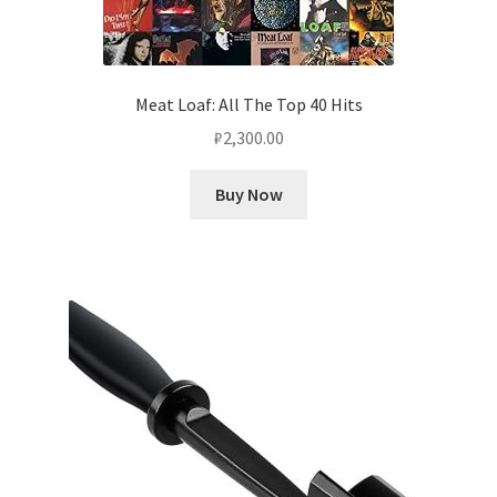
Meat Loaf: All The Top 40 Hits
₽
2,300.00
Buy Now