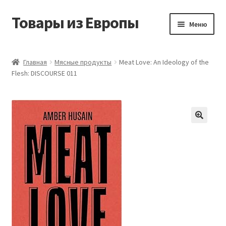
Товары из Европы
Перейти
Перейти
Меню
к
к
навигации
содержимому
Главная
Главная
Мясные продукты
Meat Love: An Ideology of the
Flesh: DISCOURSE 011
Виды доставки
Заказать товары из Европы
Контакты
Корзина
Мой аккаунт
Оставить отзыв