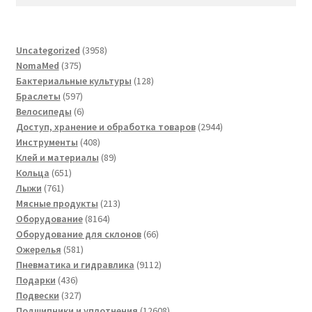
3958
Uncategorized
3958
375
товаров
NomaMed
375
товаров
128
Бактериальные культуры
128
597
товаров
Браслеты
597
товаров
6
Велосипеды
6
товаров
2944
Доступ, хранение и обработка товаров
2944
408
товара
Инструменты
408
товаров
89
Клей и материалы
89
651
товаров
Кольца
651
761
товар
Лыжи
761
товар
213
Мясные продукты
213
8164
товаров
Оборудование
8164
товара
66
Оборудование для склонов
66
581
товаров
Ожерелья
581
товар
9112
Пневматика и гидравлика
9112
436
товаров
Подарки
436
товаров
327
Подвески
327
товаров
12608
Подшипники и уплотнения
12608