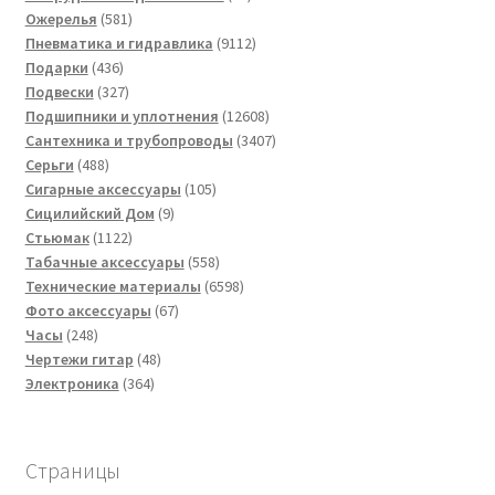
581
товаров
Ожерелья
581
товар
9112
Пневматика и гидравлика
9112
436
товаров
Подарки
436
товаров
327
Подвески
327
товаров
12608
Подшипники и уплотнения
12608
товаров
3407
Сантехника и трубопроводы
3407
488
товаров
Серьги
488
товаров
105
Сигарные аксессуары
105
9
товаров
Сицилийский Дом
9
1122
товаров
Стьюмак
1122
товара
558
Табачные аксессуары
558
товаров
6598
Технические материалы
6598
67
товаров
Фото аксессуары
67
248
товаров
Часы
248
товаров
48
Чертежи гитар
48
364
товаров
Электроника
364
товара
Страницы