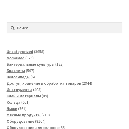
Найти:
3958
Uncategorized
3958
375
товаров
NomaMed
375
товаров
128
Бактериальные культуры
128
597
товаров
Браслеты
597
товаров
6
Велосипеды
6
товаров
2944
Доступ, хранение и обработка товаров
2944
408
товара
Инструменты
408
товаров
89
Клей и материалы
89
651
товаров
Кольца
651
761
товар
Лыжи
761
товар
213
Мясные продукты
213
8164
товаров
Оборудование
8164
товара
66
Оборудование для склонов
66