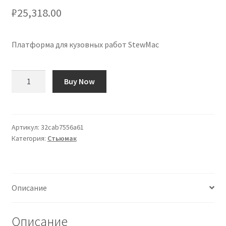
₽
25,318.00
Платформа для кузовных работ StewMac
Количество
Buy Now
товара
Plataforma
Trabajo
para
Артикул:
32cab7556a61
Категория:
Стьюмак
Cuerpos
StewMac
Описание
Описание