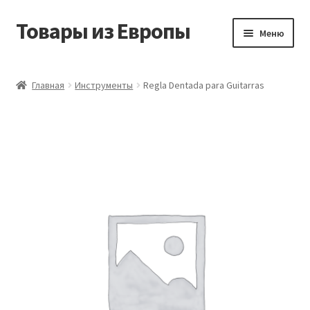
Товары из Европы
Перейти
Перейти
Меню
к
к
навигации
содержимому
Главная
Главная
Инструменты
Regla Dentada para Guitarras
Виды доставки
Заказать товары из Европы
Контакты
Корзина
Мой аккаунт
Оставить отзыв