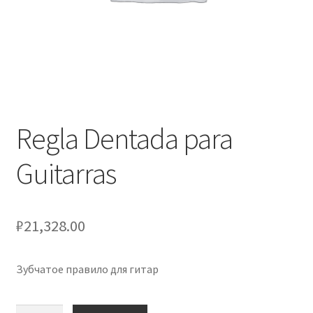
Оформление заказа
Подтверждение заказа
Скидки
Сотрудничество
Regla Dentada para
Guitarras
₽
21,328.00
Зубчатое правило для гитар
Количество