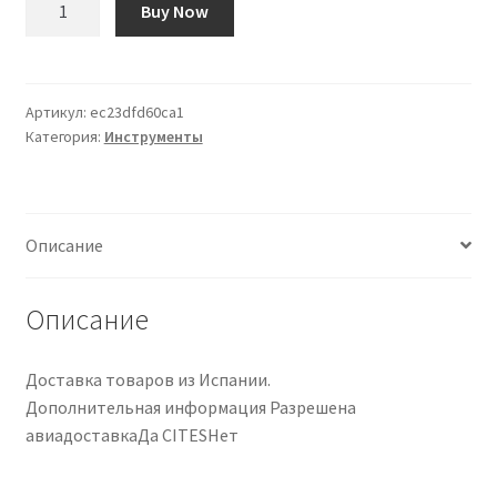
Buy Now
товара
Regla
Dentada
para
Артикул:
ec23dfd60ca1
Категория:
Инструменты
Guitarras
Описание
Описание
Доставка товаров из Испании.
Дополнительная информация Разрешена
авиадоставкаДа CITESНет