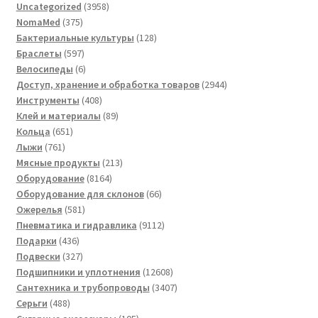
3958
Uncategorized
3958
375
товаров
NomaMed
375
товаров
128
Бактериальные культуры
128
597
товаров
Браслеты
597
товаров
6
Велосипеды
6
товаров
2944
Доступ, хранение и обработка товаров
2944
408
товара
Инструменты
408
товаров
89
Клей и материалы
89
651
товаров
Кольца
651
761
товар
Лыжи
761
товар
213
Мясные продукты
213
8164
товаров
Оборудование
8164
товара
66
Оборудование для склонов
66
581
товаров
Ожерелья
581
товар
9112
Пневматика и гидравлика
9112
436
товаров
Подарки
436
товаров
327
Подвески
327
товаров
12608
Подшипники и уплотнения
12608
товаров
3407
Сантехника и трубопроводы
3407
488
товаров
Серьги
488