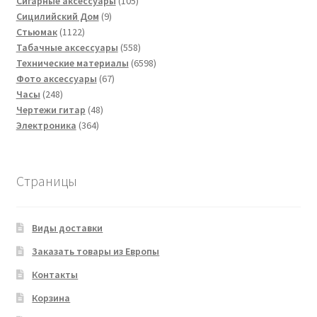
товаров
105
Сигарные аксессуары
105
9
товаров
Сицилийский Дом
9
1122
товаров
Стьюмак
1122
товара
558
Табачные аксессуары
558
товаров
6598
Технические материалы
6598
67
товаров
Фото аксессуары
67
248
товаров
Часы
248
товаров
48
Чертежи гитар
48
364
товаров
Электроника
364
товара
Страницы
Виды доставки
Заказать товары из Европы
Контакты
Корзина