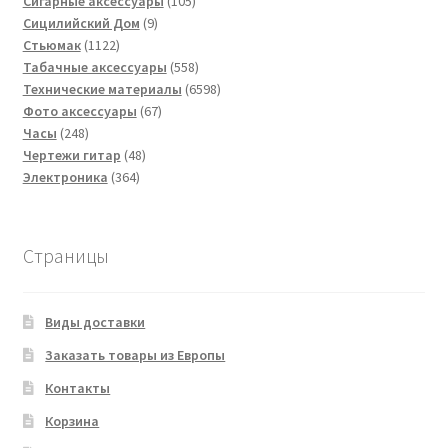
товаров
105
Сигарные аксессуары
105
9
товаров
Сицилийский Дом
9
1122
товаров
Стьюмак
1122
товара
558
Табачные аксессуары
558
товаров
6598
Технические материалы
6598
67
товаров
Фото аксессуары
67
248
товаров
Часы
248
товаров
48
Чертежи гитар
48
364
товаров
Электроника
364
товара
Страницы
Виды доставки
Заказать товары из Европы
Контакты
Корзина