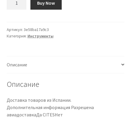
Buy Now
товара
Set
de
3
Артикул:
3e58ba17a9c3
Категория:
Инструменты
Formones
Two
Cherries
Описание
Описание
Доставка товаров из Испании.
Дополнительная информация Разрешена
авиадоставкаДа CITESНет