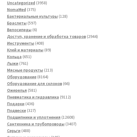
3958
Uncategorized
3958
375
товаров
NomaMed
375
товаров
128
Бактериальные культуры
128
597
товаров
Браслеты
597
товаров
6
Велосипеды
6
товаров
2944
Доступ, хранение и обработка товаров
2944
408
товара
Инструменты
408
товаров
89
Клей и материалы
89
651
товаров
Кольца
651
761
товар
Лыжи
761
товар
213
Мясные продукты
213
8164
товаров
Оборудование
8164
товара
66
Оборудование для склонов
66
581
товаров
Ожерелья
581
товар
9112
Пневматика и гидравлика
9112
436
товаров
Подарки
436
товаров
327
Подвески
327
товаров
12608
Подшипники и уплотнения
12608
товаров
3407
Сантехника и трубопроводы
3407
488
товаров
Серьги
488