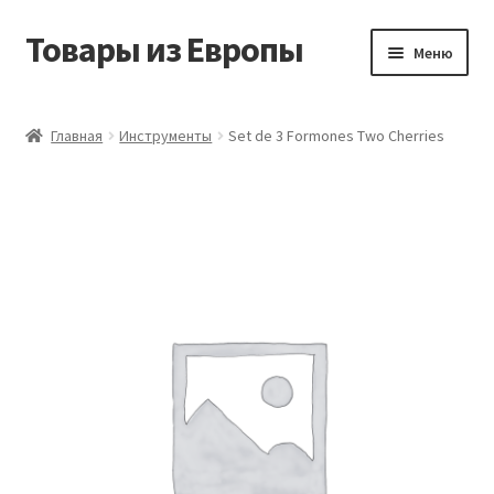
Товары из Европы
Перейти
Перейти
Меню
к
к
навигации
содержимому
Главная
Главная
Инструменты
Set de 3 Formones Two Cherries
Виды доставки
Заказать товары из Европы
Контакты
Корзина
Мой аккаунт
Оставить отзыв