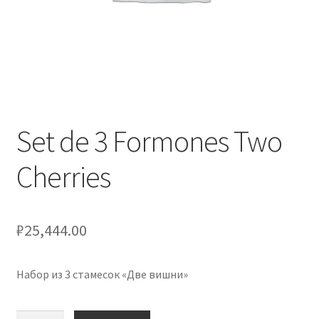
Оформление заказа
Подтверждение заказа
Скидки
Сотрудничество
Set de 3 Formones Two
Cherries
₽
25,444.00
Набор из 3 стамесок «Две вишни»
Количество