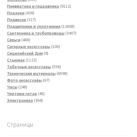
товар
9112
Пневматика и гидравлика
9112
436
товаров
Подарки
436
товаров
327
Подвески
327
товаров
12608
Подшипники и уплотнения
12608
товаров
3407
Сантехника и трубопроводы
3407
488
товаров
Серьги
488
товаров
105
Сигарные аксессуары
105
9
товаров
Сицилийский Дом
9
1122
товаров
Стьюмак
1122
товара
558
Табачные аксессуары
558
товаров
6598
Технические материалы
6598
67
товаров
Фото аксессуары
67
248
товаров
Часы
248
товаров
48
Чертежи гитар
48
364
товаров
Электроника
364
товара
Страницы