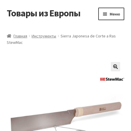
Товары из Европы
Перейти
Перейти
Меню
к
к
навигации
содержимому
Главная
Главная
Инструменты
Sierra Japonesa de Corte a Ras
StewMac
Виды доставки
Заказать товары из Европы
Контакты
Корзина
Мой аккаунт
Оставить отзыв