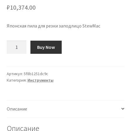
₽
10,374.00
Японская пила для резки заподлицо StewMac
Количество
Buy Now
товара
Sierra
Japonesa
de
Артикул:
5f8b1251dc9c
Категория:
Инструменты
Corte
a
Ras
StewMac
Описание
Описание