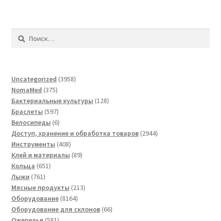
Найти:
3958
Uncategorized
3958
375
товаров
NomaMed
375
товаров
128
Бактериальные культуры
128
597
товаров
Браслеты
597
товаров
6
Велосипеды
6
товаров
2944
Доступ, хранение и обработка товаров
2944
408
товара
Инструменты
408
товаров
89
Клей и материалы
89
651
товаров
Кольца
651
761
товар
Лыжи
761
товар
213
Мясные продукты
213
8164
товаров
Оборудование
8164
товара
66
Оборудование для склонов
66
581
товаров
Ожерелья
581