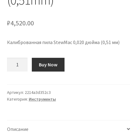
(0,51mm)
₽
4,520.00
Калиброванная пила StewMac 0,020 дюйма (0,51 мм)
Количество
Buy Now
товара
Sierra
Calibrada
StewMac
Артикул:
2214a3d352c3
Категория:
Инструменты
0,020"
(0,51mm)
Описание