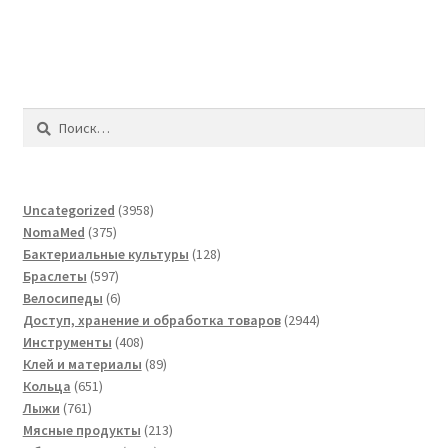
Найти:
3958
Uncategorized
3958
375
товаров
NomaMed
375
товаров
128
Бактериальные культуры
128
597
товаров
Браслеты
597
товаров
6
Велосипеды
6
товаров
2944
Доступ, хранение и обработка товаров
2944
408
товара
Инструменты
408
товаров
89
Клей и материалы
89
651
товаров
Кольца
651
761
товар
Лыжи
761
товар
213
Мясные продукты
213