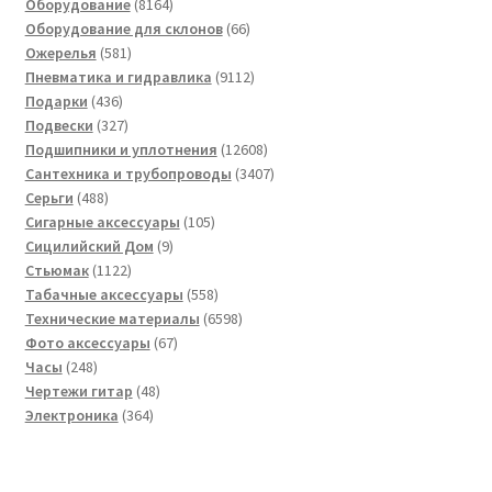
8164
товаров
Оборудование
8164
товара
66
Оборудование для склонов
66
581
товаров
Ожерелья
581
товар
9112
Пневматика и гидравлика
9112
436
товаров
Подарки
436
товаров
327
Подвески
327
товаров
12608
Подшипники и уплотнения
12608
товаров
3407
Сантехника и трубопроводы
3407
488
товаров
Серьги
488
товаров
105
Сигарные аксессуары
105
9
товаров
Сицилийский Дом
9
1122
товаров
Стьюмак
1122
товара
558
Табачные аксессуары
558
товаров
6598
Технические материалы
6598
67
товаров
Фото аксессуары
67
248
товаров
Часы
248
товаров
48
Чертежи гитар
48
364
товаров
Электроника
364
товара