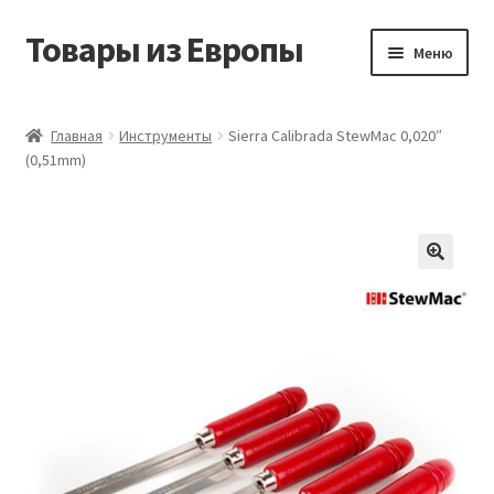
Товары из Европы
Перейти
Перейти
Меню
к
к
навигации
содержимому
Главная
Главная
Инструменты
Sierra Calibrada StewMac 0,020″
(0,51mm)
Виды доставки
Заказать товары из Европы
Контакты
Корзина
Мой аккаунт
Оставить отзыв