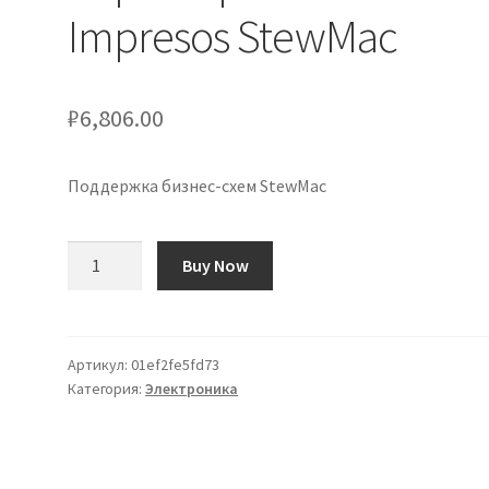
Impresos StewMac
₽
6,806.00
Поддержка бизнес-схем StewMac
Количество
Buy Now
товара
Soporte
para
Circuitos
Артикул:
01ef2fe5fd73
Категория:
Электроника
Impresos
StewMac