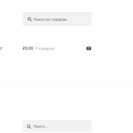
Искать:
Поиск
т
₽
0.00
0 товаров
Найти: