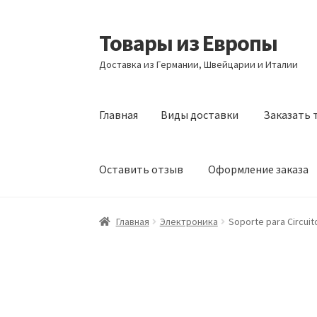
Товары из Европы
Перейти
Перейти
к
к
Доставка из Германии, Швейцарии и Италии
навигации
содержимому
Главная
Виды доставки
Заказать 
Оставить отзыв
Оформление заказа
Главная
Виды доставки
Заказать товары и
Главная
Электроника
Soporte para Circui
Оформление заказа
Подтверждение заказ