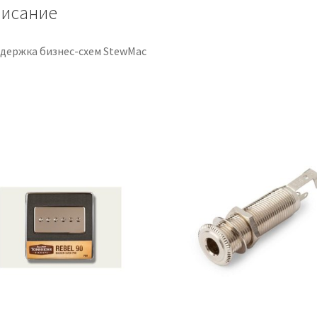
исание
держка бизнес-схем StewMac