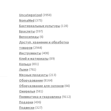
3958
Uncategorized
3958
375
товаров
NomaMed
375
товаров
128
Бактериальные культуры
128
597
товаров
Браслеты
597
товаров
6
Велосипеды
6
товаров
Доступ, хранение и обработка
2944
товаров
2944
товара
408
Инструменты
408
товаров
89
Клей и материалы
89
651
товаров
Кольца
651
761
товар
Лыжи
761
товар
213
Мясные продукты
213
8164
товаров
Оборудование
8164
товара
66
Оборудование для склонов
66
581
товаров
Ожерелья
581
товар
9112
Пневматика и гидравлика
9112
436
товаров
Подарки
436
товаров
327
Подвески
327