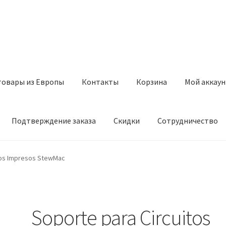
товары из Европы
Контакты
Корзина
Мой аккаун
Подтверждение заказа
Скидки
Сотрудничество
з Европы
Контакты
Корзина
Мой аккаунт
Оставить отзыв
tos Impresos StewMac
а
Скидки
Сотрудничество
Soporte para Circuitos