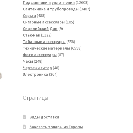
товаров
12608
Подшипники и уплотнения
12608
товаров
3407
Сантехника и трубопроводы
3407
488
товаров
Серьги
488
товаров
105
Сигарные аксессуары
105
9
товаров
Сицилийский Дом
9
1122
товаров
Стьюмак
1122
товара
558
Табачные аксессуары
558
товаров
6598
Технические материалы
6598
67
товаров
Фото аксессуары
67
248
товаров
Часы
248
товаров
48
Чертежи гитар
48
364
товаров
Электроника
364
товара
Страницы
Виды доставки
Заказать товары из Европы