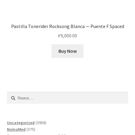
Pastilla Tonerider Rocksong Blanca — Puente F Spaced
₽
9,000.00
Buy Now
Найти:
3958
Uncategorized
3958
375
товаров
NomaMed
375