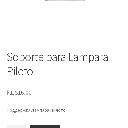
Оформление заказа
Подтверждение заказа
Скидки
Сотрудничество
Soporte para Lampara
Piloto
₽
1,816.00
Поддержка Лампара Пилото
Количество