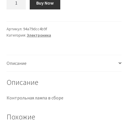
Buy Now
товара
Soporte
para
Lampara
Артикул:
94a79dcc4b9f
Категория:
Электроника
Piloto
Описание
Описание
Контрольная лампа в сборе
Похожие