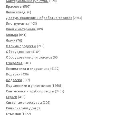
товаров
128
Бактериальные культуры
128
597
товаров
Браслеты
597
товаров
6
Велосипеды
6
товаров
2944
Доступ, хранение и обработка товаров
2944
408
товара
Инструменты
408
товаров
89
Клей и материалы
89
651
товаров
Кольца
651
761
товар
Лыжи
761
товар
213
Мясные продукты
213
8164
товаров
Оборудование
8164
товара
66
Оборудование для склонов
66
581
товаров
Ожерелья
581
товар
9112
Пневматика и гидравлика
9112
436
товаров
Подарки
436
товаров
327
Подвески
327
товаров
12608
Подшипники и уплотнения
12608
товаров
3407
Сантехника и трубопроводы
3407
488
товаров
Серьги
488
товаров
105
Сигарные аксессуары
105
9
товаров
Сицилийский Дом
9
1122
товаров
Стьюмак
1122