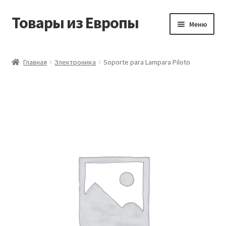
Товары из Европы
Перейти
Перейти
Меню
к
к
навигации
содержимому
Главная
Главная
Электроника
Soporte para Lampara Piloto
Виды доставки
Заказать товары из Европы
Контакты
Корзина
Мой аккаунт
Оставить отзыв