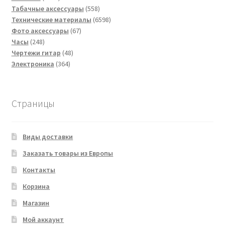
товара
558
Табачные аксессуары
558
товаров
6598
Технические материалы
6598
67
товаров
Фото аксессуары
67
248
товаров
Часы
248
товаров
48
Чертежи гитар
48
364
товаров
Электроника
364
товара
Страницы
Виды доставки
Заказать товары из Европы
Контакты
Корзина
Магазин
Мой аккаунт