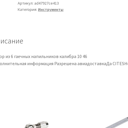
de
Артикул:
ad47927ce413
Категория:
Инструменты
Limas
de
Cejuela
para
Guitarra
исание
Eléctrica,
para
ор из 6 гаечных напильников калибра 10 46
Calibre
олнительная информация Разрешена авиадоставкаДа CITESН
Medio
-
Set
de
6