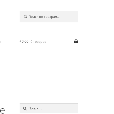
Искать:
Поиск
т
₽
0.00
0 товаров
de
Найти: