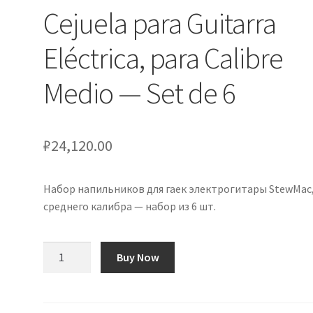
Cejuela para Guitarra
Eléctrica, para Calibre
Medio — Set de 6
₽
24,120.00
Набор напильников для гаек электрогитары StewMac,
среднего калибра — набор из 6 шт.
Количество
Buy Now
товара
StewMac
Set