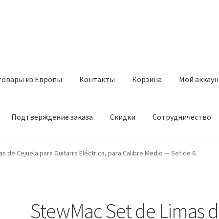
товары из Европы
Контакты
Корзина
Мой аккаун
Подтверждение заказа
Скидки
Сотрудничество
з Европы
Контакты
Корзина
Мой аккаунт
Оставить отзыв
 de Cejuela para Guitarra Eléctrica, para Calibre Medio — Set de 6
а
Скидки
Сотрудничество
StewMac Set de Limas 