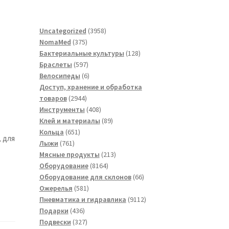
3958
Uncategorized
3958
375
товаров
NomaMed
375
товаров
128
Бактериальные культуры
128
597
товаров
Браслеты
597
товаров
6
Велосипеды
6
товаров
Доступ, хранение и обработка
2944
товаров
2944
товара
408
Инструменты
408
товаров
89
Клей и материалы
89
651
товаров
Кольца
651
 для
761
товар
Лыжи
761
товар
213
Мясные продукты
213
8164
товаров
Оборудование
8164
товара
66
Оборудование для склонов
66
581
товаров
Ожерелья
581
товар
9112
Пневматика и гидравлика
9112
436
товаров
Подарки
436
товаров
327
Подвески
327