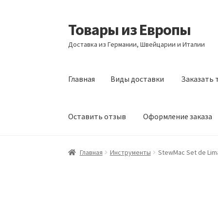
Товары из Европы
Перейти
Перейти
к
к
Доставка из Германии, Швейцарии и Италии
навигации
содержимому
Главная
Виды доставки
Заказать 
Оставить отзыв
Оформление заказа
Главная
Виды доставки
Заказать товары и
Главная
Инструменты
StewMac Set de Limas
Оформление заказа
Подтверждение заказ