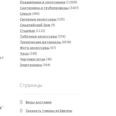
товаров
12608
Подшипники и уплотнения
12608
товаров
3407
Сантехника и трубопроводы
3407
488
товаров
Серьги
488
товаров
105
Сигарные аксессуары
105
9
товаров
Сицилийский Дом
9
1122
товаров
Стьюмак
1122
товара
558
Табачные аксессуары
558
товаров
6598
Технические материалы
6598
67
товаров
Фото аксессуары
67
248
товаров
Часы
248
ет
товаров
48
Чертежи гитар
48
364
товаров
Электроника
364
товара
Страницы
Виды доставки
Заказать товары из Европы