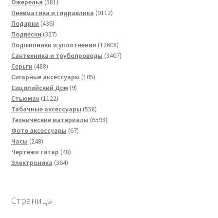
581
товаров
Ожерелья
581
товар
9112
Пневматика и гидравлика
9112
436
товаров
Подарки
436
товаров
327
Подвески
327
товаров
12608
Подшипники и уплотнения
12608
товаров
3407
Сантехника и трубопроводы
3407
488
товаров
Серьги
488
товаров
105
Сигарные аксессуары
105
9
товаров
Сицилийский Дом
9
1122
товаров
Стьюмак
1122
товара
558
Табачные аксессуары
558
товаров
6598
Технические материалы
6598
67
товаров
Фото аксессуары
67
248
товаров
Часы
248
товаров
48
Чертежи гитар
48
364
товаров
Электроника
364
товара
Страницы