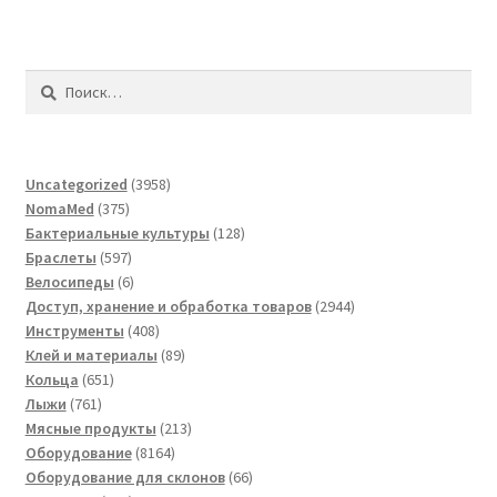
Найти:
3958
Uncategorized
3958
375
товаров
NomaMed
375
товаров
128
Бактериальные культуры
128
597
товаров
Браслеты
597
товаров
6
Велосипеды
6
товаров
2944
Доступ, хранение и обработка товаров
2944
408
товара
Инструменты
408
товаров
89
Клей и материалы
89
651
товаров
Кольца
651
761
товар
Лыжи
761
товар
213
Мясные продукты
213
8164
товаров
Оборудование
8164
товара
66
Оборудование для склонов
66