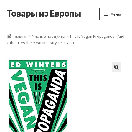
Товары из Европы
Перейти
Перейти
Меню
к
к
навигации
содержимому
Главная
Главная
Мясные продукты
This Is Vegan Propaganda: (And
Other Lies the Meat Industry Tells You)
Виды доставки
Заказать товары из Европы
Контакты
Корзина
Мой аккаунт
Оставить отзыв