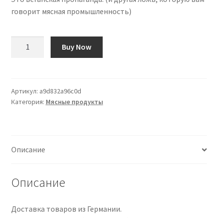
говорит мясная промышленность)
Количество
Buy Now
товара
This
Is
Vegan
Артикул:
a9d832a96c0d
Категория:
Мясные продукты
Propaganda:
(And
Other
Lies
Описание
the
Meat
Industry
Описание
Tells
You)
Доставка товаров из Германии.