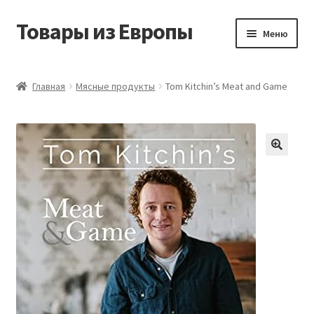
Товары из Европы
Перейти
Перейти
Меню
к
к
навигации
содержимому
Главная
Главная
Мясные продукты
Tom Kitchin’s Meat and Game
Виды доставки
Заказать товары из Европы
Контакты
Корзина
Мой аккаунт
Оставить отзыв