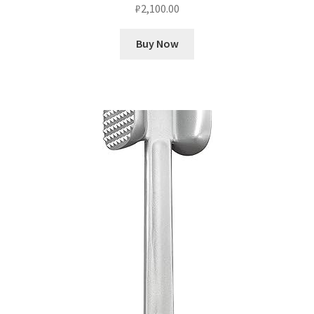
₽
2,100.00
Buy Now