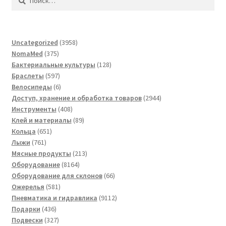
3958
Uncategorized
3958
375
товаров
NomaMed
375
товаров
128
Бактериальные культуры
128
597
товаров
Браслеты
597
товаров
6
Велосипеды
6
товаров
2944
Доступ, хранение и обработка товаров
2944
408
товара
Инструменты
408
товаров
89
Клей и материалы
89
651
товаров
Кольца
651
761
товар
Лыжи
761
товар
213
Мясные продукты
213
8164
товаров
Оборудование
8164
товара
66
Оборудование для склонов
66
581
товаров
Ожерелья
581
товар
9112
Пневматика и гидравлика
9112
436
товаров
Подарки
436
товаров
327
Подвески
327