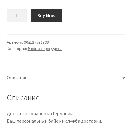
Количество
Buy Now
товара
Tom
Kitchin's
Meat
Артикул:
00a1275e1a98
Категория:
Мясные продукты
and
Game
Описание
Описание
Доставка товаров из Германии.
Ваш персональный байер и служба доставки.