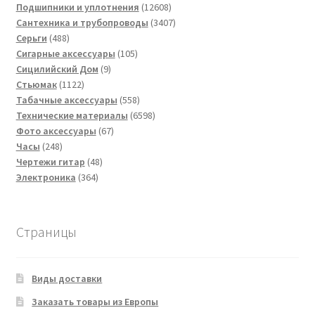
товаров
12608
Подшипники и уплотнения
12608
товаров
3407
Сантехника и трубопроводы
3407
488
товаров
Серьги
488
товаров
105
Сигарные аксессуары
105
9
товаров
Сицилийский Дом
9
1122
товаров
Стьюмак
1122
товара
558
Табачные аксессуары
558
товаров
6598
Технические материалы
6598
67
товаров
Фото аксессуары
67
248
товаров
Часы
248
товаров
48
Чертежи гитар
48
364
товаров
Электроника
364
товара
Страницы
Виды доставки
Заказать товары из Европы