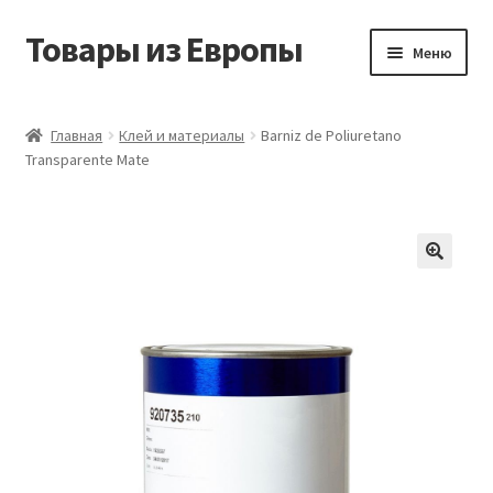
Товары из Европы
Перейти
Перейти
Меню
к
к
навигации
содержимому
Главная
Главная
Клей и материалы
Barniz de Poliuretano
Transparente Mate
Виды доставки
Заказать товары из Европы
Контакты
Корзина
Мой аккаунт
Оставить отзыв