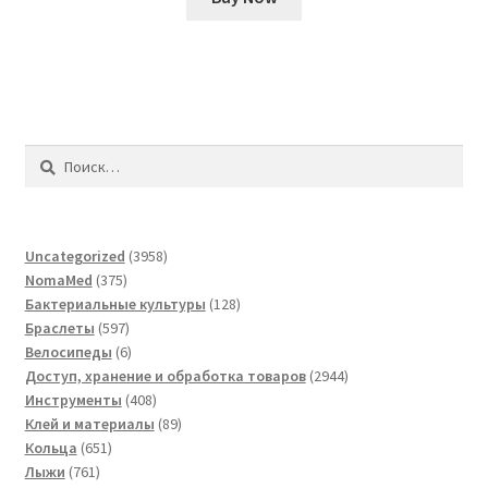
Найти:
3958
Uncategorized
3958
375
товаров
NomaMed
375
товаров
128
Бактериальные культуры
128
597
товаров
Браслеты
597
товаров
6
Велосипеды
6
товаров
2944
Доступ, хранение и обработка товаров
2944
408
товара
Инструменты
408
товаров
89
Клей и материалы
89
651
товаров
Кольца
651
761
товар
Лыжи
761