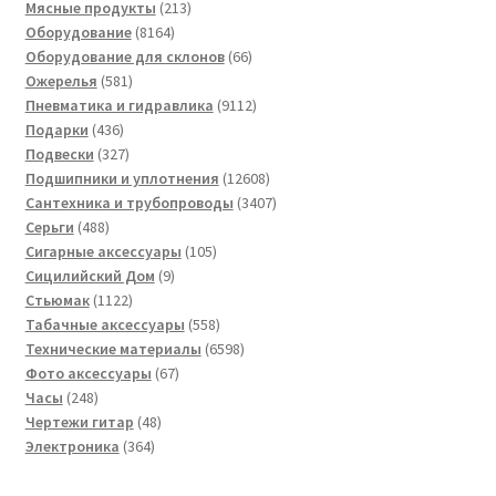
товар
213
Мясные продукты
213
8164
товаров
Оборудование
8164
товара
66
Оборудование для склонов
66
581
товаров
Ожерелья
581
товар
9112
Пневматика и гидравлика
9112
436
товаров
Подарки
436
товаров
327
Подвески
327
товаров
12608
Подшипники и уплотнения
12608
товаров
3407
Сантехника и трубопроводы
3407
488
товаров
Серьги
488
товаров
105
Сигарные аксессуары
105
9
товаров
Сицилийский Дом
9
1122
товаров
Стьюмак
1122
товара
558
Табачные аксессуары
558
товаров
6598
Технические материалы
6598
67
товаров
Фото аксессуары
67
248
товаров
Часы
248
товаров
48
Чертежи гитар
48
364
товаров
Электроника
364
товара