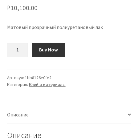
₽
10,100.00
Матовый прозрачный полиуретановый лак
Количество
Buy Now
товара
Barniz
de
Poliuretano
Артикул:
1bb8126e0fe2
Категория:
Клей и материалы
Transparente
Mate
Описание
Описание