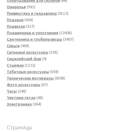
товара
66
Оборудование для склонов
66
581
товаров
Ожерелья
581
товар
9112
Пневматика и гидравлика
9112
436
товаров
Подарки
436
товаров
327
Подвески
327
товаров
12608
Подшипники и уплотнения
12608
товаров
3407
Сантехника и трубопроводы
3407
488
товаров
Серьги
488
товаров
105
Сигарные аксессуары
105
9
товаров
Сицилийский Дом
9
1122
товаров
Стьюмак
1122
товара
558
Табачные аксессуары
558
товаров
6598
Технические материалы
6598
67
товаров
Фото аксессуары
67
248
товаров
Часы
248
товаров
48
Чертежи гитар
48
364
товаров
Электроника
364
товара
Страницы