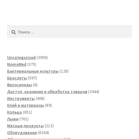
Найти:
3958
Uncategorized
3958
375
товаров
NomaMed
375
товаров
128
Бактериальные культуры
128
597
товаров
Браслеты
597
товаров
6
Велосипеды
6
товаров
2944
Доступ, хранение и обработка товаров
2944
408
товара
Инструменты
408
товаров
89
Клей и материалы
89
651
товаров
Кольца
651
761
товар
Лыжи
761
товар
213
Мясные продукты
213
8164
товаров
Оборудование
8164