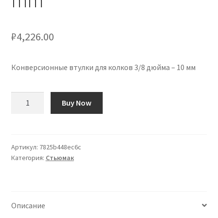
mm
₽
4,226.00
Конверсионные втулки для колков 3/8 дюйма – 10 мм
Количество
Buy Now
товара
Casquillos
de
Conversión
Артикул:
7825b448ec6c
Категория:
Стьюмак
para
Clavijeros
3/8”
–
Описание
10