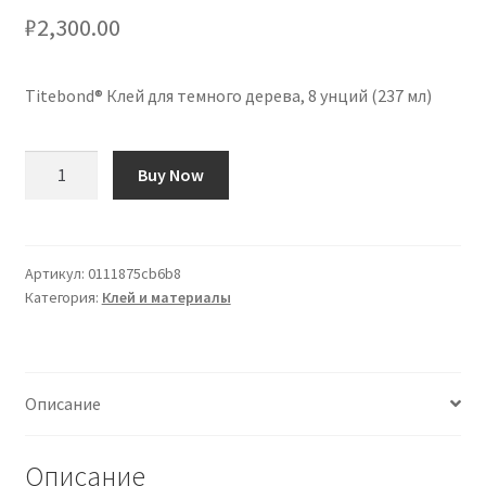
₽
2,300.00
Titebond® Клей для темного дерева, 8 унций (237 мл)
Количество
Buy Now
товара
Cola
Titebond®
Dark
Артикул:
0111875cb6b8
Категория:
Клей и материалы
Wood
Glue
8oz
(237ml)
Описание
Описание