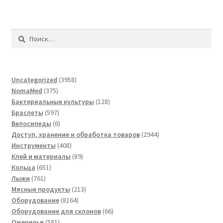
Найти:
3958
Uncategorized
3958
375
товаров
NomaMed
375
товаров
128
Бактериальные культуры
128
597
товаров
Браслеты
597
товаров
6
Велосипеды
6
товаров
2944
Доступ, хранение и обработка товаров
2944
408
товара
Инструменты
408
товаров
89
Клей и материалы
89
651
товаров
Кольца
651
761
товар
Лыжи
761
товар
213
Мясные продукты
213
8164
товаров
Оборудование
8164
товара
66
Оборудование для склонов
66
581
товаров
Ожерелья
581