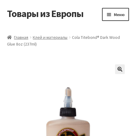
Товары из Европы
Перейти
Перейти
Меню
к
к
навигации
содержимому
Главная
Главная
Клей и материалы
Cola Titebond® Dark Wood
Glue 8oz (237ml)
Виды доставки
Заказать товары из Европы
Контакты
Корзина
Мой аккаунт
Оставить отзыв