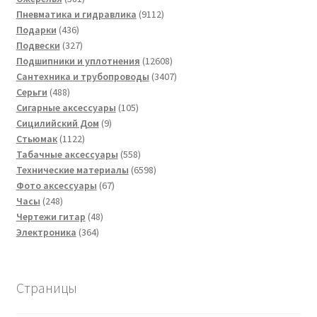
товар
9112
Пневматика и гидравлика
9112
436
товаров
Подарки
436
товаров
327
Подвески
327
товаров
12608
Подшипники и уплотнения
12608
товаров
3407
Сантехника и трубопроводы
3407
488
товаров
Серьги
488
товаров
105
Сигарные аксессуары
105
9
товаров
Сицилийский Дом
9
1122
товаров
Стьюмак
1122
товара
558
Табачные аксессуары
558
товаров
6598
Технические материалы
6598
67
товаров
Фото аксессуары
67
248
товаров
Часы
248
товаров
48
Чертежи гитар
48
364
товаров
Электроника
364
товара
Страницы