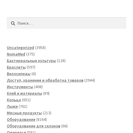
Найти:
3958
Uncategorized
3958
375
товаров
NomaMed
375
товаров
128
Бактериальные культуры
128
597
товаров
Браслеты
597
товаров
6
Велосипеды
6
товаров
2944
Доступ, хранение и обработка товаров
2944
408
товара
Инструменты
408
товаров
89
Клей и материалы
89
651
товаров
Кольца
651
761
товар
Лыжи
761
товар
213
Мясные продукты
213
8164
товаров
Оборудование
8164
товара
66
Оборудование для склонов
66
581
товаров
Ожерелья
581