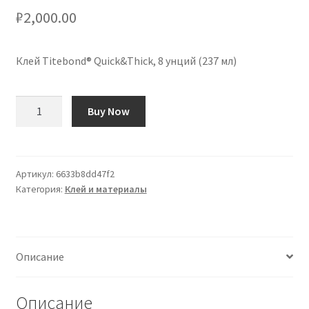
₽
2,000.00
Клей Titebond® Quick&Thick, 8 унций (237 мл)
Количество
Buy Now
товара
Cola
Titebond®
Quick&Thick
Артикул:
6633b8dd47f2
Категория:
Клей и материалы
8
oz
(237ml)
Описание
Описание