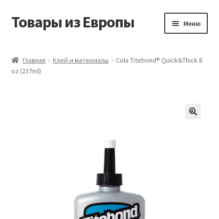
Товары из Европы
Перейти
Перейти
Меню
к
к
навигации
содержимому
Главная
Главная
Клей и материалы
Cola Titebond® Quick&Thick 8
oz (237ml)
Виды доставки
Заказать товары из Европы
Контакты
Корзина
Мой аккаунт
Оставить отзыв