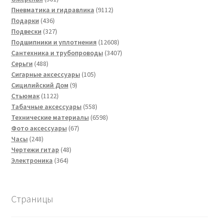
товар
9112
Пневматика и гидравлика
9112
436
товаров
Подарки
436
товаров
327
Подвески
327
товаров
12608
Подшипники и уплотнения
12608
товаров
3407
Сантехника и трубопроводы
3407
488
товаров
Серьги
488
товаров
105
Сигарные аксессуары
105
9
товаров
Сицилийский Дом
9
1122
товаров
Стьюмак
1122
товара
558
Табачные аксессуары
558
товаров
6598
Технические материалы
6598
67
товаров
Фото аксессуары
67
248
товаров
Часы
248
товаров
48
Чертежи гитар
48
364
товаров
Электроника
364
товара
Страницы