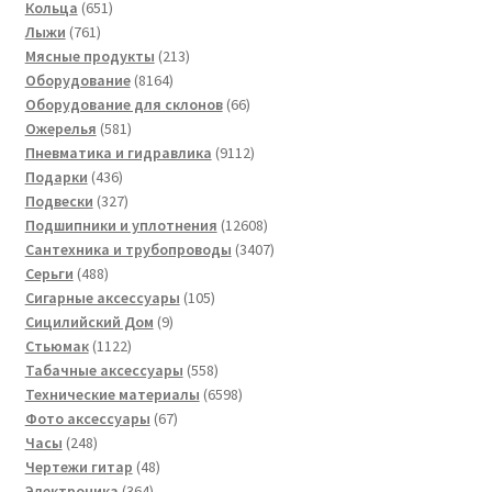
651
товаров
Кольца
651
761
товар
Лыжи
761
товар
213
Мясные продукты
213
8164
товаров
Оборудование
8164
товара
66
Оборудование для склонов
66
581
товаров
Ожерелья
581
товар
9112
Пневматика и гидравлика
9112
436
товаров
Подарки
436
товаров
327
Подвески
327
товаров
12608
Подшипники и уплотнения
12608
товаров
3407
Сантехника и трубопроводы
3407
488
товаров
Серьги
488
товаров
105
Сигарные аксессуары
105
9
товаров
Сицилийский Дом
9
1122
товаров
Стьюмак
1122
товара
558
Табачные аксессуары
558
товаров
6598
Технические материалы
6598
67
товаров
Фото аксессуары
67
248
товаров
Часы
248
товаров
48
Чертежи гитар
48
364
товаров
Электроника
364