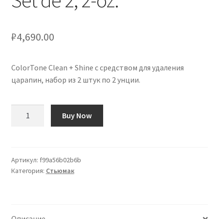
Set de 2, 2-oz.
₽
4,690.00
ColorTone Clean + Shine с средством для удаления
царапин, набор из 2 штук по 2 унции.
Количество
Buy Now
товара
ColorTone
Clean
+
Артикул:
f99a56b02b6b
Категория:
Стьюмак
Shine
with
Scratch
Remover,
Описание