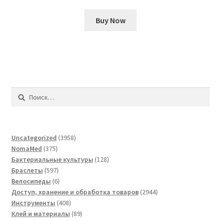
Buy Now
Найти:
3958
Uncategorized
3958
375
товаров
NomaMed
375
товаров
128
Бактериальные культуры
128
597
товаров
Браслеты
597
товаров
6
Велосипеды
6
товаров
2944
Доступ, хранение и обработка товаров
2944
408
товара
Инструменты
408
товаров
89
Клей и материалы
89