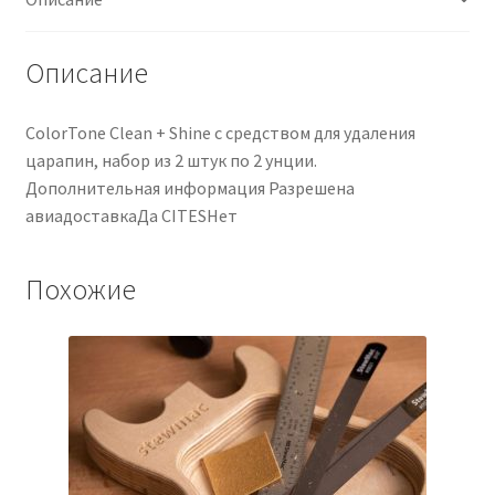
Set
de
2,
Описание
2-
oz.
ColorTone Clean + Shine с средством для удаления
царапин, набор из 2 штук по 2 унции.
Дополнительная информация Разрешена
авиадоставкаДа CITESНет
Похожие