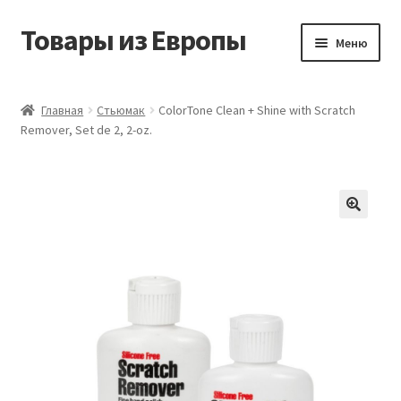
Товары из Европы
Перейти
Перейти
Меню
к
к
навигации
содержимому
Главная
Главная
Стьюмак
ColorTone Clean + Shine with Scratch
Remover, Set de 2, 2-oz.
Виды доставки
Заказать товары из Европы
Контакты
Корзина
Мой аккаунт
Оставить отзыв